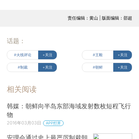
责任编辑：黄山 | 版面编辑：邵超
话题：
#火线评论
+关注
#王毅
+关注
#制裁
+关注
#朝鲜
+关注
相关阅读
韩媒：朝鲜向半岛东部海域发射数枚短程飞行
物
2016年03月03日
APP打开
安理会通过史上最严厉制裁朝