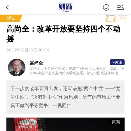
观点
T中
高尚全：改革开放要坚持四个不动
摇
2018年12月18日 16:04
+关注
高尚全
高尚全，著名经济学家，1929年9月生于上海嘉定，汉族。19
52年毕业于上海圣约翰大学经济系。曾任中国经济体制改革
研究会会长、名誉会长，中国（海南）改革发展研究院院长
、董事局主席，北京大学、上海其交通大学、南开大学、浙
江大学兼职教授、博士生导师。曾任联合国发展政策委员会
下一步的改革要再出发，还应该把“两个中性”——“竞
委员、世界银行高级顾问，哈佛大学和斯坦福大学访问学者
争中性”、“所有制中性”作为原则，所有的市场主体要
、美国密苏里大学斯诺教授。香港理工大学中国杰出学人奖
。享受国务院政府特殊津贴专家。
真正做到平等竞争、一视同仁
原图