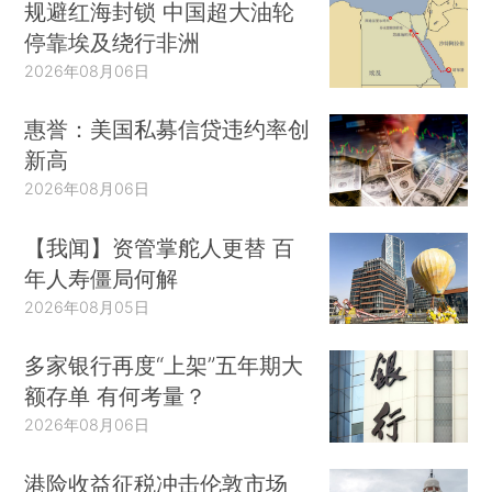
规避红海封锁 中国超大油轮
停靠埃及绕行非洲
2026年08月06日
惠誉：美国私募信贷违约率创
新高
2026年08月06日
【我闻】资管掌舵人更替 百
年人寿僵局何解
2026年08月05日
多家银行再度“上架”五年期大
额存单 有何考量？
2026年08月06日
港险收益征税冲击伦敦市场