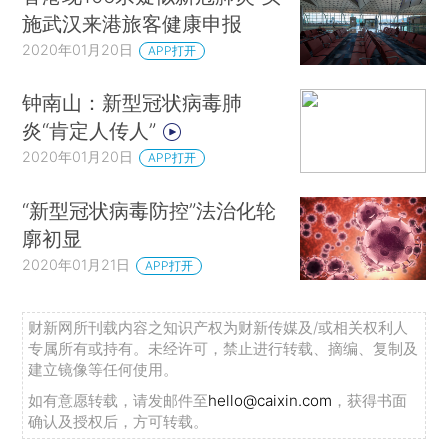
施武汉来港旅客健康申报
2020年01月20日
APP打开
钟南山：新型冠状病毒肺
炎“肯定人传人”
2020年01月20日
APP打开
“新型冠状病毒防控”法治化轮
廓初显
2020年01月21日
APP打开
财新网所刊载内容之知识产权为财新传媒及/或相关权利人
专属所有或持有。未经许可，禁止进行转载、摘编、复制及
建立镜像等任何使用。
如有意愿转载，请发邮件至
hello@caixin.com
，获得书面
确认及授权后，方可转载。