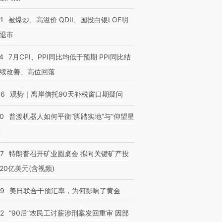
1
被爆炒、高溢价 QDII、国投白银LOF明
退市
4
7月CPI、PPI同比均低于预期 PPI同比结
续改善、高位回落
46
观势｜离岸信托90天补税窗口期疑问
00
普渡机器人如何平衡“脚踏实地”与“仰望星
？
57
特朗普召开矿业圆桌会 拟向关键矿产投
20亿美元(含视频)
09
美日联合干预汇率，为何影响了黄金
32
“90后”农民工讨薪涉刑案发回重审 因部