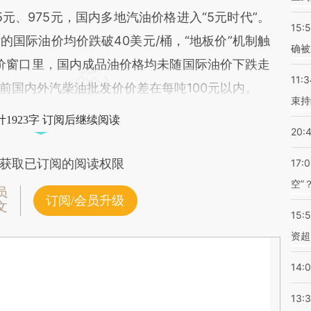
5元、975元，国内多地汽油价格进入“5元时代”。
15:5
国际油价均价跌破40美元/桶，“地板价”机制触
确被
调价窗口里，国内成品油价格均未随国际油价下跌走
11:3
前国内外汽柴油批发价价差在每吨100元以内。
束持
1923字 订阅后继续阅读
20:
获取已订阅的阅读权限
17:
空”
员
订阅/会员升级
文
15:
资超
14:
13: