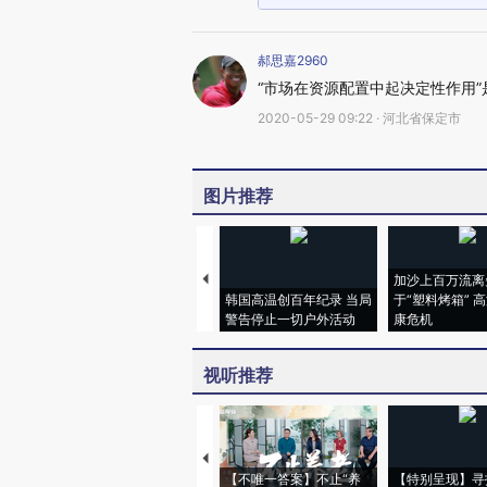
郝思嘉2960
“市场在资源配置中起决定性作用
2020-05-29 09:22 · 河北省保定市
图片推荐
加沙上百万流离
韩国高温创百年纪录 当局
于“塑料烤箱” 
警告停止一切户外活动
康危机
视听推荐
【不唯一答案】不止“养
【特别呈现】寻