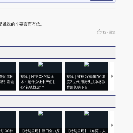
”是谁说的？要言而有信。
12
·
回复
失所者困
视线｜HYROX的吸金
视线｜被称为“蟑螂”的印
视线｜“入侵
高温引发健
术：是什么让中产们甘
度Z世代 用街头抗争将教
机”？难民潮
心“花钱找虐”？
育部长拱下台
飞地休达
【推广】走
找100种
【特别呈现】澳门全力探
【特别呈现】《东莞，人
会，让数智科