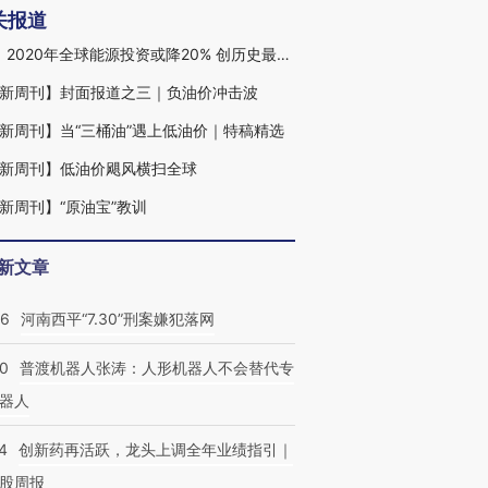
关报道
IEA：2020年全球能源投资或降20% 创历史最大降幅
新周刊】封面报道之三｜负油价冲击波
新周刊】当“三桶油”遇上低油价｜特稿精选
新周刊】低油价飓风横扫全球
新周刊】“原油宝”教训
新文章
26
河南西平“7.30”刑案嫌犯落网
00
普渡机器人张涛：人形机器人不会替代专
器人
4
创新药再活跃，龙头上调全年业绩指引｜
股周报