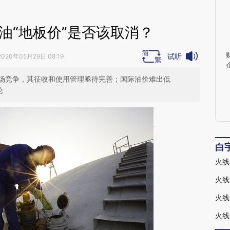
油“地板价”是否该取消？
试听
2020年05月29日 08:19
场竞争，其征收和使用管理亟待完善；国际油价难出低
论
白
火线
火线