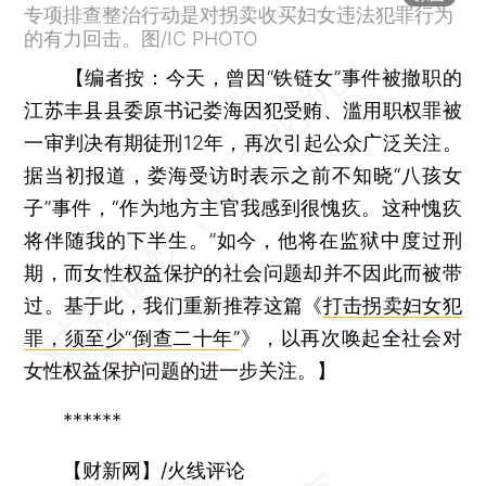
专项排查整治行动是对拐卖收买妇女违法犯罪行为
的有力回击。图/IC PHOTO
【
编者按：
今天，曾因“铁链女”事件被撤职的
江苏丰县县委原书记娄海因犯受贿、滥用职权罪被
一审判决有期徒刑12年，再次引起公众广泛关注。
据当初报道，娄海受访时表示之前不知晓“八孩女
子”事件，“作为地方主官我感到很愧疚。这种愧疚
将伴随我的下半生。”如今，他将在监狱中度过刑
期，而女性权益保护的社会问题却并不因此而被带
过。基于此，我们重新推荐这篇《
打击拐卖妇女犯
罪，须至少“倒查二十年”
》，以再次唤起全社会对
女性权益保护问题的进一步关注。】
******
【财新网】/火线评论