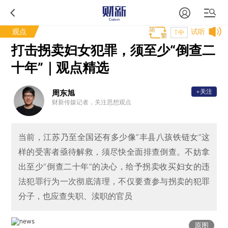
观点
试听
T中
打击拐卖妇女犯罪，须至少“倒查二
十年”｜观点精选
+关注
周东旭
财新传媒记者，关注思想观点
当前，江苏乃至全国还有多少像“丰县八孩铁链女”这
样的受害者亟待解救，须尽快全面排查倒查。不妨拿
出至少“倒查二十年”的决心，给予拐卖收买妇女的违
法犯罪行为一次彻底清理，不仅要查参与拐卖的犯罪
分子，也应查失职、渎职的官员
原图