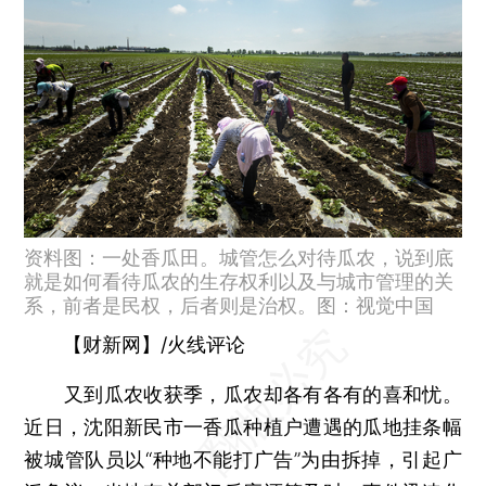
资料图：一处香瓜田。城管怎么对待瓜农，说到底
就是如何看待瓜农的生存权利以及与城市管理的关
系，前者是民权，后者则是治权。图：视觉中国
【财新网】/火线评论
又到瓜农收获季，瓜农却各有各有的喜和忧。
近日，沈阳新民市一香瓜种植户遭遇的瓜地挂条幅
被城管队员以“种地不能打广告”为由拆掉，引起广