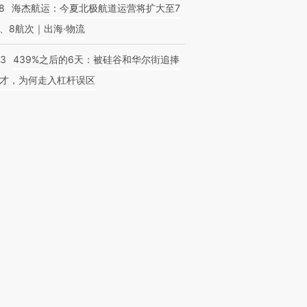
8
海杰航运：今夏北极航道运营将扩大至7
、8航次｜出海·物流
53
439%之后的6天：被硅谷和华尔街追捧
才，为何走入杠杆误区