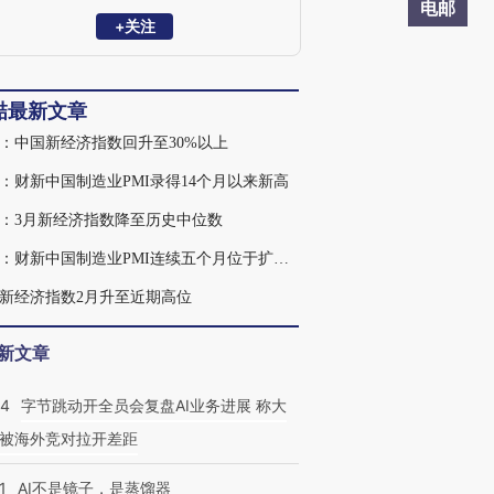
发展经济学、制度经济学，是动态随机一
电邮
般均衡（DSGE）模型理论和实证专家。
+关注
清华大学经济学学士，美国亚利桑那州立
大学经济学博士。
喆最新文章
：中国新经济指数回升至30%以上
：财新中国制造业PMI录得14个月以来新高
：3月新经济指数降至历史中位数
王喆：财新中国制造业PMI连续五个月位于扩张区间
新经济指数2月升至近期高位
新文章
44
字节跳动开全员会复盘AI业务进展 称大
被海外竞对拉开差距
1
AI不是镜子，是蒸馏器