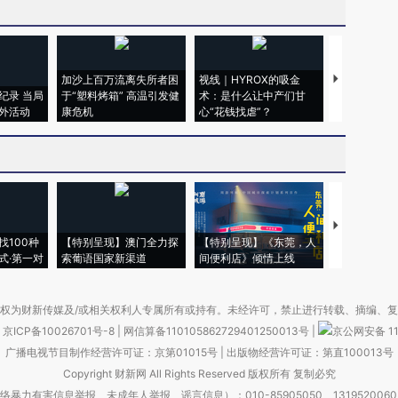
加沙上百万流离失所者困
视线｜HYROX的吸金
马航飞行员
纪录 当局
于“塑料烤箱” 高温引发健
术：是什么让中产们甘
粒摇头丸 尿
外活动
康危机
心“花钱找虐”？
毒品
【推广】走
找100种
【特别呈现】澳门全力探
【特别呈现】《东莞，人
会，让数智科
式·第一对
索葡语国家新渠道
间便利店》倾情上线
业
权为财新传媒及/或相关权利人专属所有或持有。未经许可，禁止进行转载、摘编、
京ICP备10026701号-8
|
网信算备110105862729401250013号
|
京公网安备 11
广播电视节目制作经营许可证：京第01015号
|
出版物经营许可证：第直100013号
Copyright 财新网 All Rights Reserved 版权所有 复制必究
害信息举报、未成年人举报、谣言信息）：010-85905050 13195200605 举报邮