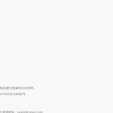
跨国走私7万
视线｜被称为“蟑螂”的印
视线｜“入侵”还是“人道危
检体内含3种
度Z世代 用街头抗争将教
机”？难民潮撕裂西班牙
秘鲁纳斯
育部长拱下台
飞地休达
13人遇难
进第四届链博
【商旅对话】华住集团
技“链”接产
【特别呈现】寻找100种
CFO：不靠规模取胜，华
【特别呈
有意思的生活方式·第三对
住三大增长引擎是什么？
有意思的
复制及建立镜像等任何使用。
010502034662号
箱：laixin@caixin.com