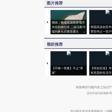
图片推荐
视线｜极端高温致多瑙河
水位跌破纪录 二战沉船与
韩国高温创百年
猛犸象化石接连露出
警告停止一切户
视听推荐
【不唯一答案】不止“养
【特别呈现】寻
老”
有意思的生活方
财新网所刊载内容之知识产
京ICP证090880号
违法和不良信息举报电话（涉网络暴力有