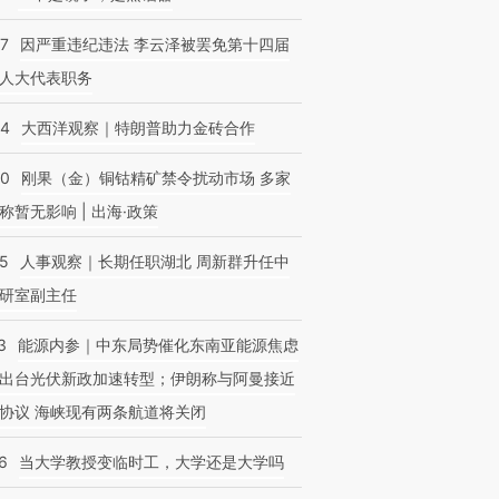
07
因严重违纪违法 李云泽被罢免第十四届
人大代表职务
44
大西洋观察｜特朗普助力金砖合作
40
刚果（金）铜钴精矿禁令扰动市场 多家
称暂无影响 | 出海·政策
25
人事观察｜长期任职湖北 周新群升任中
研室副主任
3
能源内参｜中东局势催化东南亚能源焦虑
出台光伏新政加速转型；伊朗称与阿曼接近
协议 海峡现有两条航道将关闭
6
当大学教授变临时工，大学还是大学吗