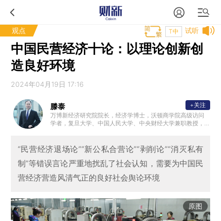
观点
试听
T中
中国民营经济十论：以理论创新创
造良好环境
2024年04月19日 17:16
+关注
滕泰
万博新经济研究院院长，经济学博士，沃顿商学院高级访问
学者，复旦大学、中国人民大学、中央财经大学兼职教授，
中华全国工商联智库委员，中国民营经济研究会常务理事。
曾任中国银河证券研究所所长、民生证券副总裁兼首席经济
学家。2012年发表《新供给主义宣言》，最早呼吁供给侧改
“民营经济退场论”“新公私合营论”“剥削论”“消灭私有
革，是新供给经济学、软价值理论的提出者。
制”等错误言论严重地扰乱了社会认知，需要为中国民
营经济营造风清气正的良好社会舆论环境
原图