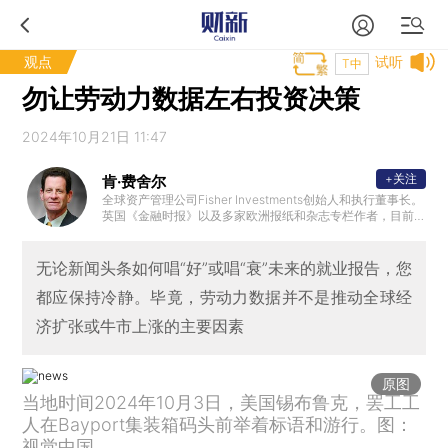
观点
试听
T中
勿让劳动力数据左右投资决策
2024年10月21日 11:47
+关注
肯·费舍尔
全球资产管理公司Fisher Investments创始人和执行董事长。
英国《金融时报》以及多家欧洲报纸和杂志专栏作者，目前
出版了11本书，其中包括4本《纽约时报》畅销书。
无论新闻头条如何唱“好”或唱“衰”未来的就业报告，您
都应保持冷静。毕竟，劳动力数据并不是推动全球经
济扩张或牛市上涨的主要因素
原图
当地时间2024年10月3日，美国锡布鲁克，罢工工
人在Bayport集装箱码头前举着标语和游行。图：
视觉中国