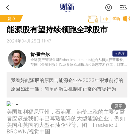
观点
试听
T中
能源股有望持续领跑全球股市
2024年04月25日 11:47
+关注
肯·费舍尔
全球资产管理公司Fisher Investments创始人和执行董事长。
英国《金融时报》以及多家欧洲报纸和杂志专栏作者，目前
出版了11本书，其中包括4本《纽约时报》畅销书。
我看好能源股的原因与能源企业在2023年艰难前行的
原因如出一辙：简单的激励机制和正常的市场行为
原图
美国加利福尼亚州，石油泵。油价上涨的主要受益
者应该是我们早已耳熟能详的大型能源企业，例如
美国和英国的大型石油企业等。图：Frederic J.
BROWN/视觉中国