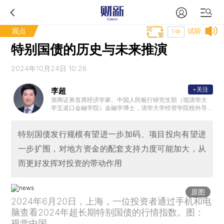
观点
试听
T中
特别国债的历史与未来推演
2024年10月24日 10:26
+关注
李超
浙商证券首席经济学家。中国人民银行研究生部（现清华大
学五道口金融学院）金融学博士，清华大学经管学院校外导
师，中国人民大学汉青学院、对外经贸大学金融学院硕士生
导师。2008年加入中国人民银行金融稳定局金融体制改革处
（承担全面深化改革领导小组办公室职责），先后参与我国
特别国债发行规模有望进一步加码、项目投向有望进
一系列重大金融改革制度设计。2012年至2013年借调国务院
一步扩围，对地方资金的配套支持力度可能加大，从
办公厅秘书二局。2016年加盟华泰证券，曾任华泰证券研究
所首席宏观分析师。
而更好发挥对投资的带动作用
原图
2024年6月20日，上海，一位投资者通过手机和电
脑查看2024年超长期特别国债的行情指数。图：
视觉中国