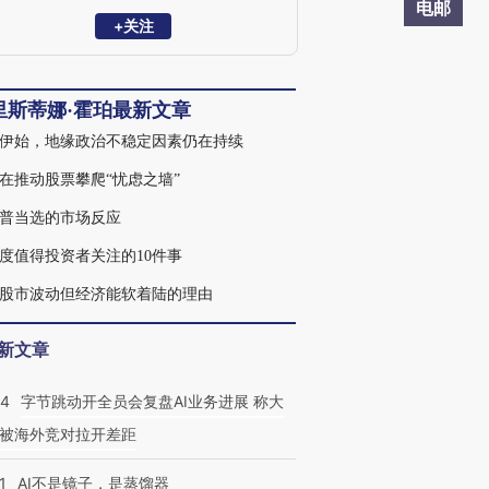
别担任多个不同职位；拥有认可财务策划
电邮
师(CFP®)、特许另类投资分析师(CAIA)、
+关注
注册投资管理分析师(CIMA®)和特许财务
顾问(ChFC)的专业资格。
里斯蒂娜·霍珀最新文章
伊始，地缘政治不稳定因素仍在持续
在推动股票攀爬“忧虑之墙”
普当选的市场反应
度值得投资者关注的10件事
股市波动但经济能软着陆的理由
新文章
44
字节跳动开全员会复盘AI业务进展 称大
被海外竞对拉开差距
1
AI不是镜子，是蒸馏器