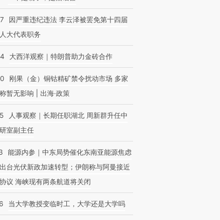
07
因严重违纪违法 李云泽被罢免第十四届
人大代表职务
44
大西洋观察｜特朗普助力金砖合作
40
刚果（金）铜钴精矿禁令扰动市场 多家
称暂无影响 | 出海·政策
25
人事观察｜长期任职湖北 周新群升任中
研室副主任
3
能源内参｜中东局势催化东南亚能源焦虑
出台光伏新政加速转型；伊朗称与阿曼接近
协议 海峡现有两条航道将关闭
6
当大学教授变临时工，大学还是大学吗