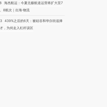
8
海杰航运：今夏北极航道运营将扩大至7
、8航次｜出海·物流
53
439%之后的6天：被硅谷和华尔街追捧
才，为何走入杠杆误区