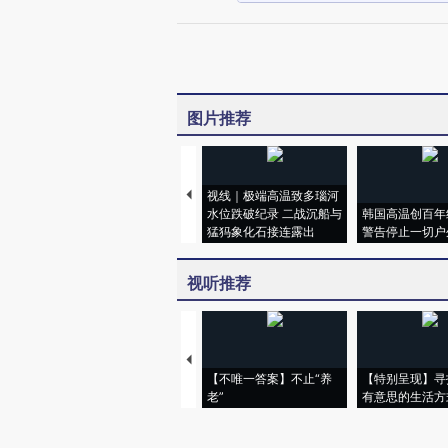
图片推荐
视线｜极端高温致多瑙河
水位跌破纪录 二战沉船与
韩国高温创百年
猛犸象化石接连露出
警告停止一切户
视听推荐
【不唯一答案】不止“养
【特别呈现】寻
老”
有意思的生活方