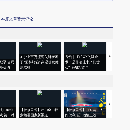
本篇文章暂无评论
加沙上百万流离失所者困
视线｜HYROX的吸金
马航飞行员
纪录 当局
于“塑料烤箱” 高温引发健
术：是什么让中产们甘
粒摇头丸 尿
外活动
康危机
心“花钱找虐”？
毒品
【推广】走
找100种
【特别呈现】澳门全力探
【特别呈现】《东莞，人
会，让数智科
式·第一对
索葡语国家新渠道
间便利店》倾情上线
业