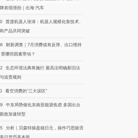
牌表现强劲｜出海·汽车
00
普渡机器人张涛：机器人规模化靠技术、
和产品共同突破
56
财新调查｜7月消费或有反弹、出口维持
 受哪些因素带动？
42
生态环境法典将施行 最高法明确新旧法
与追责规则
0
看空消费的“三大误区”
59
中东局势催化东南亚能源焦虑 多国出台
新政加速转型
05
分析｜贝森特操盘稳日元，操作巧思能否
美日货币基本面