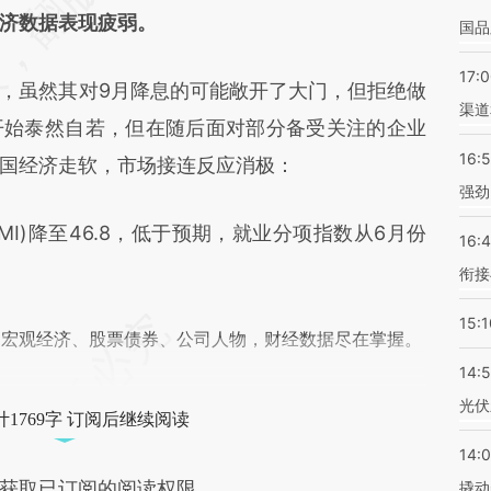
济数据表现疲弱。
国品
17:
虽然其对9月降息的可能敞开了大门，但拒绝做
渠道
开始泰然自若，但在随后面对部分备受关注的企业
16:
国经济走软，市场接连反应消极：
强劲
)降至46.8，低于预期，就业分项指数从6月份
16:
衔接
15:1
阅宏观经济、股票债券、公司人物，财经数据尽在掌握。
14:
光伏
1769字 订阅后继续阅读
14:
获取已订阅的阅读权限
撬动