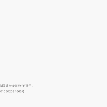
跨国走私7万
视线｜HYROX的吸金
视线｜被
检体内含3种
术：是什么让中产们甘
泽连斯基密集出访美英 索
度Z世代
心“花钱找虐”？
要防空导弹“救急”
育部长拱
进第四届链博
【商旅对话】华住集团
技“链”接产
【特别呈现】寻找100种
CFO：不靠规模取胜，华
【特别呈
有意思的生活方式·第三对
住三大增长引擎是什么？
有意思的
复制及建立镜像等任何使用。
010502034662号