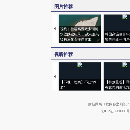
图片推荐
视线｜极端高温致多瑙河
水位跌破纪录 二战沉船与
韩国高温创百年
猛犸象化石接连露出
警告停止一切户
视听推荐
【不唯一答案】不止“养
【特别呈现】寻
老”
有意思的生活方
财新网所刊载内容之知识产
京ICP证090880号