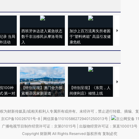
西班牙休达进入紧急状态
加沙上百万流离失所者困
马航飞行员
纪录 当局
数千非法移民从摩洛哥闯
于“塑料烤箱” 高温引发健
粒摇头丸 尿
外活动
入
康危机
毒品
【推广】走
找100种
【特别呈现】澳门全力探
【特别呈现】《东莞，人
会，让数智科
式·第一对
索葡语国家新渠道
间便利店》倾情上线
业
权为财新传媒及/或相关权利人专属所有或持有。未经许可，禁止进行转载、摘编、
京ICP备10026701号-8
|
网信算备110105862729401250013号
|
京公网安备 11
广播电视节目制作经营许可证：京第01015号
|
出版物经营许可证：第直100013号
Copyright 财新网 All Rights Reserved 版权所有 复制必究