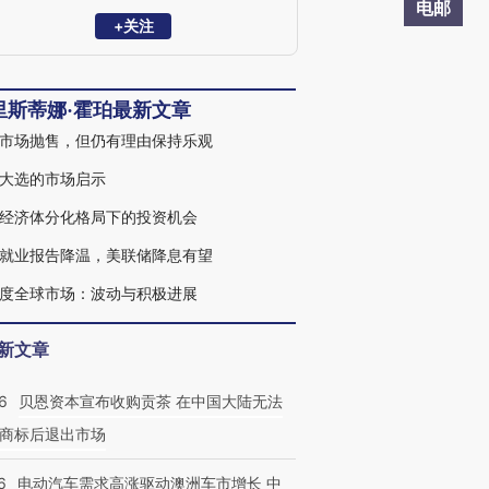
别担任多个不同职位；拥有认可财务策划
电邮
师(CFP®)、特许另类投资分析师(CAIA)、
+关注
注册投资管理分析师(CIMA®)和特许财务
顾问(ChFC)的专业资格。
里斯蒂娜·霍珀最新文章
市场抛售，但仍有理由保持乐观
大选的市场启示
经济体分化格局下的投资机会
就业报告降温，美联储降息有望
度全球市场：波动与积极进展
新文章
6
贝恩资本宣布收购贡茶 在中国大陆无法
商标后退出市场
6
电动汽车需求高涨驱动澳洲车市增长 中