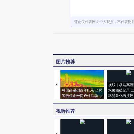
评论仅代表网友个人观点，不代表财
图片推荐
视线｜极端高温
韩国高温创百年纪录 当局
水位跌破纪录 
警告停止一切户外活动
猛犸象化石接连
视听推荐