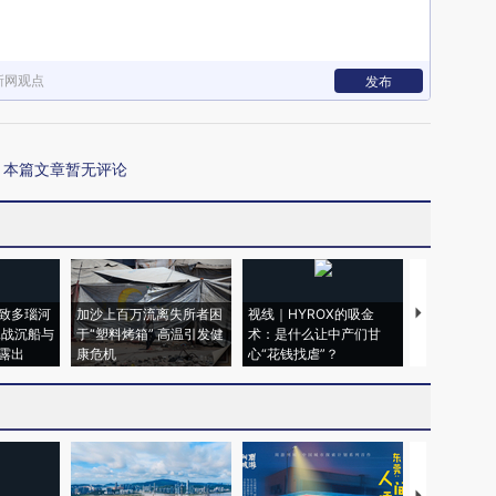
新网观点
发布
本篇文章暂无评论
致多瑙河
加沙上百万流离失所者困
视线｜HYROX的吸金
马航飞行员
二战沉船与
于“塑料烤箱” 高温引发健
术：是什么让中产们甘
粒摇头丸 尿
露出
康危机
心“花钱找虐”？
毒品