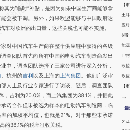
差。不代表财新观点和立场。推荐点击链接阅读原
称其为“临时”补贴，是因为如果中国生产商能够拿
可能会被下调。另外，如果欧盟能够与中国政府达
汽车对欧洲的出口量，这些关税也可能不实施。
{{
家对中国汽车生产商在整个供应链中获得的各级
的调查团队首先向所有中国的电动汽车制造商发出
企业中，调查团队选择了三家公司进行深入分析，
迪
、杭州的
吉利
以及上海的
上汽集团
。他们广泛审
内部人士及行业专家进行了访谈。随后，调查团队
%，吉利为20.0%，而上汽集团为38.1%，并据此
-->
经承诺合作但未被选为样本的电动汽车制造商，临
最
率的加权平均值，也就是21%。对于那些未承诺
21:
的38.1%的税率征收关税。