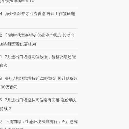
3万个失业率降至4.1%
14
海外金融专才回流香港 外籍工作签证翻
2
宁德时代宜春锂矿仍处停产状态 其动向
国内锂资源供需格局
1
7月进出口增速高位放缓，价格驱动还能
多久
8
央行7月继续增持近20吨黄金 累计储备超
600万盎司
5
7月进出口增速从高位略有回落 涨价动力
持续？
07
下周前瞻：生态环境法典施行；巴西总统