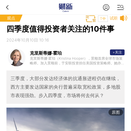
观点
试听
T中
四季度值得投资者关注的10件事
2024年10月10日 10:16
+关注
克里斯蒂娜·霍珀
克里斯蒂娜·霍珀（Kristina Hooper），景顺首席全球市场策
略师。加入景顺前，于安联投资担任美国投资策略师。她亦
在太平洋投资管理公司、瑞银集团和MetLife分别担任多个不
同职位；拥有认可财务策划师(CFP®)、特许另类投资分析师(
CAIA)、注册投资管理分析师(CIMA®)和特许财务顾问(ChFC)
三季度，大部分发达经济体的抗通胀进程仍在继续，
的专业资格。
西方主要发达国家的央行普遍采取宽松政策，多地股
市表现强劲。步入四季度，市场将何去何从？
原图