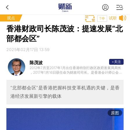
观点
试听
T中
香港财政司长陈茂波：提速发展“北
部都会区”
2025年02月17日 13:59
+关注
陈茂波
2012年7月至2017年1月出任香港特别行政区政府发展局局长
，2017年1月16日获任命为财政司司长。是香港会计师公会前
任会长和英国特许公认会计师公会香港分会前任主席。加入
政府前，曾担任多项公职，包括立法会议员、法律援助服务
局主席、西九文化区管理局董事局成员、策略发展委员会非
“北部都会区”是香港把握科技变革机遇的关键，是香
官方委员和香港中文大学校董会成员。
港经济发展新引擎的载体
原图