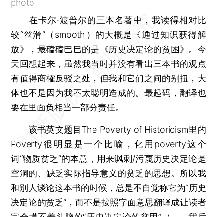
photo
在卡尔·波普尔的三本名著中，我读得相对比
较“丝滑”（smooth）的大概是《通过知识获得解
放》，最磕磕巴巴的是《历史决定论的贫困》。今
天回想起来，虽然我当时并没有看出三本书的观点
有值得商榷反驳之处，但我和它们之间的别扭，大
体也不是因为我不太聪明造成的。最起码，翻译也
要在里面负相当一部分责任。
该书英文题目The Poverty of Historicism里的
Poverty很明显是一个比喻，化用poverty这个
词“物质贫乏”的本意，用来讽刺/污蔑历史决定论是
空洞的、缺乏实际指导意义的贫乏的思想。所以我
和别人谈论这本书的时候，总是不自觉称它为“历史
决定论的贫乏”，而不是按照字面意思翻译成让读者
完全摸不着头脑的“历史决定论的贫困”（——我后