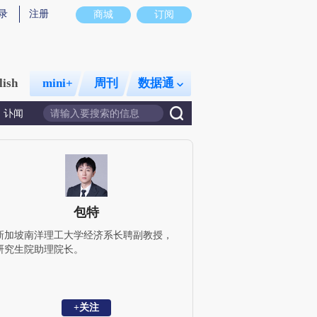
录
注册
商城
订阅
lish
mini+
周刊
数据通
讣闻
包特
新加坡南洋理工大学经济系长聘副教授，
研究生院助理院长。
+关注