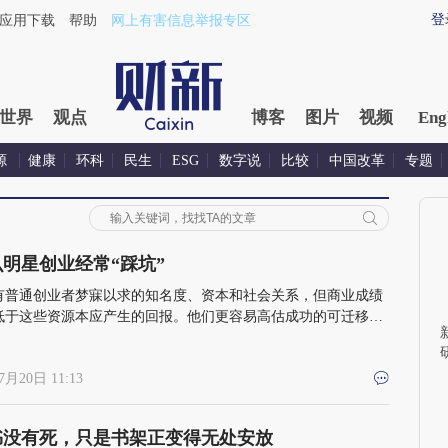
登
应用下载
帮助
网上有害信息举报专区
世界
观点
博客
图片
视频
Eng
源
健康
环科
民生
ESG
数字说
比较
中国改革
专题
明星创业经常“踩坑”
有普通创业者梦寐以求的知名度、资本和社会关系，但商业成绩
低于这些资源本应产生的回报。他们更容易高估成功的可迁移
有能力利用过去积累的资源，推迟商业模式暴露问题的时间
7月20日 11:13
书没有死，只是书架正变得无处安放