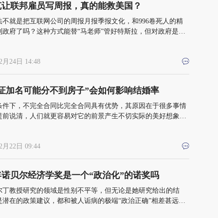
克让联邦雇员写周报，真的能救美国？
法不就是把互联网公司的周报月报季报文化，和996卷死人的精
到政府了吗？这种方式能替“马老师”管好特斯拉，但对政府是否
一针见血、药到病除呢？
2月24日 14:48
产证加名可能分不到房子”会如何影响结婚率
条件下，不完全合同比完全合同具有优势，其原因在于很多事情
提前说清，人们就更容易对它的前景产生不切实际的美好想象，
入更多的投资和努力
2月22日 09:44
3年诺贝尔经济学奖是一个“政治化”的诺奖吗
尔丁教授研究的领域是性别不平等，但无论是她研究给出的结
是潜在的政策建议，都和被人诟病的极端“政治正确”相差甚远，
锋相对