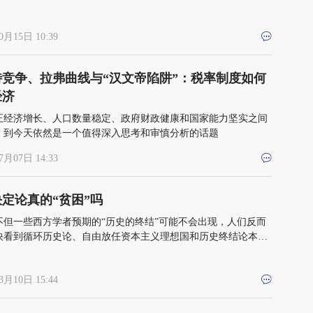
保护制度，确保创新者可以获得回报，但又不能变成挟专利垄断
威作福的恶龙
0月15日 10:39
特竞争、拉弗曲线与“汉文帝陷阱”：税率制度如何
经济
正经济增长、人口数量稳定、政府财政健康和国家能力坚实之间
，到今天依然是一个值得深入思考和审慎分析的话题
7月07日 14:33
定论真的“贫困”吗
不但一些西方学者预期的“历史的终结”可能不会出现，人们反而
快看到循环历史论、自由放任资本主义理想国和历史终结论本身
退场甚至终结
3月10日 15:44