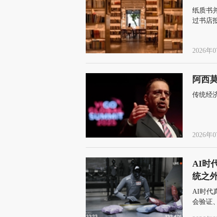
纸质书
过书店
缺少的
2026年0
阿西莫
传统经
2026年0
AI时
统之
AI时
会验证