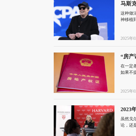
马斯
这种做
神移植
能做到
2025年0
“房
在一定
如果不
从而投
2025年0
202
虽然戈
论，还
甚至针