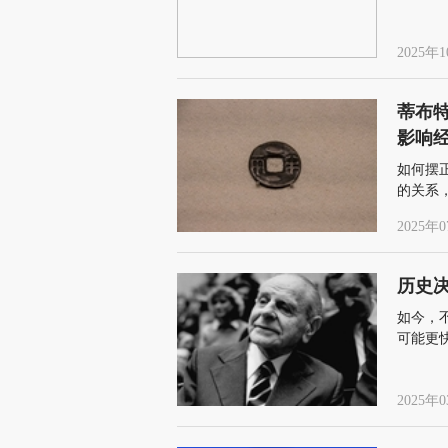
识产权
行业作
2025年1
蒂布
影响
如何摆
的关系
2025年0
历史决
如今，
可能更
的暂时
2025年0