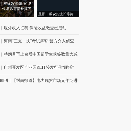
｜被称为“蟑螂”的印
世代 将教育部长拱下
显影｜瓜农的漫长等待
｜
境外收入征税 保险收益缴交已启动
｜
河南“三支一扶”考试舞弊 警方介入侦查
｜
特朗普再上台后中国留学生获签数量大减
｜
广州开发区产业园REIT较发行价“腰斩”
周刊
｜
【封面报道】电力现货市场元年突进