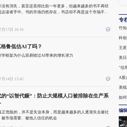
并没有消失，甚至还卖得比前一年更多，但越来越多的书不再经
抵达读者手中。书的市场仍然存在，书店却不再是这个市场不可
入口
专
竹知
7月17日 16:16
科创
格鲁低估AI了吗？
济学框架为什么容易错过AI带来的增长潜力
美日
“信
A股
7月14日 13:42
美线
代的“以智代赈”：防止大规模人口被排除在生产系
如何
外
编
代真正危险的，并不是失业本身，而是越来越多的人逐渐失去被社
、被市场需要、被他人信任的机会