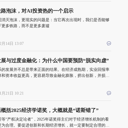
铁路泡沫，对AI投资热的一个启示
图消灭泡沫，更现实的问题是：当它再次出现时，我们是否能够
下更多铁路，而不是更多废墟
2月14日 13:07
发展与过度金融化：为什么中国要预防“脱实向虚”
系的发展并不总是带来正面的结果。在经济成熟期，实业回报率
降和资本收益更高，更容易导致金融化膨胀，挤出创新，并损害
入份额
1月21日 10:21
概括2025经济学诺奖，大概就是“诺斯错了”
等“产权决定论者”，2025年诺奖得主们对于经济增长机制的看
更为合理。要促进创新和长期经济增长，就一定要制定合理的知