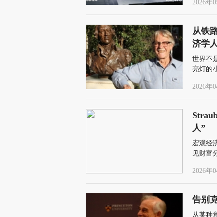
2026年0
从铁
济学
世界不
亮灯的
价格、
2026年0
Str
人”
宏观经
见财富
并不平
2026年0
告别
从某种