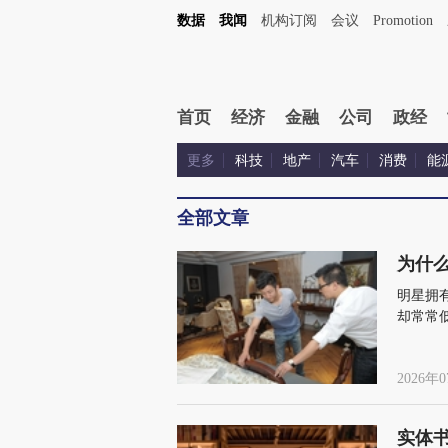
数据
我闻
机构订阅
会议
Promotion
首页
经济
金融
公司
政经
更多
科技
地产
汽车
消费
能
全部文章
为什么
明星拥
却常常
性，又
2026年0
实体