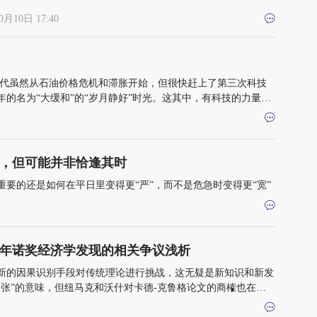
0月10日 17:40
时代虽然从石油价格危机和滞胀开始，但很快赶上了第三次科技
的名为“大缓和”的“岁月静好”时光。这其中，有科技的力量，
有经济学3.0不可磨灭的功劳
分，但可能并非恰逢其时
要的还是如何在平日里变得更“严”，而不是危急时变得更“宽”
1年诺奖经济学发现的相关争议浅析
新的因果识别手段对传统理论进行挑战，这无疑是新知识和新发
张”的意味，但纽马克和沃什对卡德-克鲁格论文的商榷也在客
法丰富和完善之前的发现，从而让真相和真知越辩越明