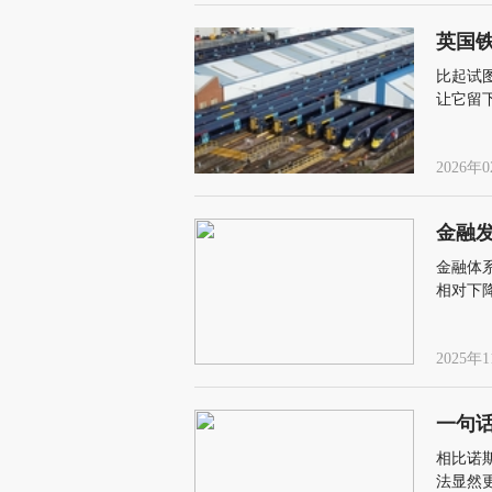
英国
比起试
让它留
2026年0
金融
金融体
相对下
劳动收
2025年1
一句话
相比诺斯
法显然