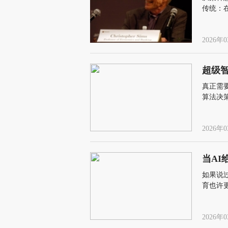
传统：
2026年0
超级智
真正需
算法决
2026年0
当A
如果说
育也许
答案被
2026年0