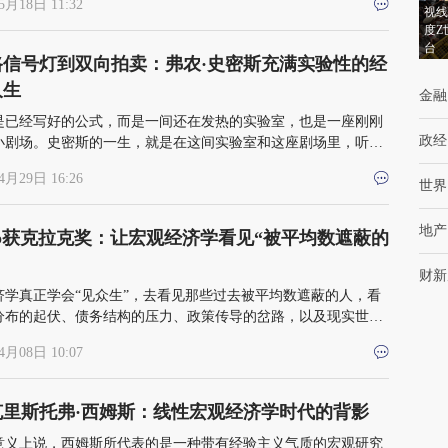
5月18日 11:32
视线
度Z
台
路信号灯到双向拍卖：弗农·史密斯充满实验性的经
人生
金融
是已经写好的公式，而是一间还在发热的实验室，也是一座刚刚
政经
小剧场。史密斯的一生，就是在这间实验室和这座剧场里，听见
规则和人性一起发出的声音
4月29日 16:26
世界
地产
aub获克拉克奖：让宏观经济学看见“被平均数遮蔽的
财新
济学真正学会“见众生”，去看见那些过去被平均数遮蔽的人，看
分布的起伏、债务结构的压力、政策传导的岔路，以及现实世界
整的表面
4月08日 10:07
克里斯托弗·西姆斯：线性宏观经济学时代的背影
意义上说，西姆斯所代表的是一种带有经验主义气质的宏观研究