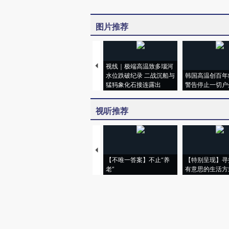
图片推荐
视线｜极端高温致多瑙河
水位跌破纪录 二战沉船与
韩国高温创百年
猛犸象化石接连露出
警告停止一切户
视听推荐
【不唯一答案】不止“养
【特别呈现】寻
老”
有意思的生活方
财新网所刊载内容之知识产
京ICP证090880号