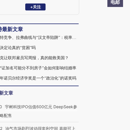
电邮
+关注
特最新文章
蒂布特竞争、拉弗曲线与“汉文帝陷阱”：税率制度如何影响经济
决定论真的“贫困”吗
克让联邦雇员写周报，真的能救美国？
产证加名可能分不到房子”会如何影响结婚率
23年诺贝尔经济学奖是一个“政治化”的诺奖吗
新文章
0
宇树科技IPO估值600亿元 DeepSeek参
略配售
22
油气市场剧烈波动现套利空间 嘉能可上