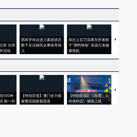
西班牙休达进入紧急状态
加沙上百万流离失所者困
视线｜HYR
纪录 当局
数千非法移民从摩洛哥闯
于“塑料烤箱” 高温引发健
术：是什么
外活动
入
康危机
心“花钱找虐
【推广】走
找100种
【特别呈现】澳门全力探
【特别呈现】《东莞，人
会，让数智科
式·第一对
索葡语国家新渠道
间便利店》倾情上线
业
权为财新传媒及/或相关权利人专属所有或持有。未经许可，禁止进行转载、摘编、
京ICP备10026701号-8
|
网信算备110105862729401250013号
|
京公网安备 11
广播电视节目制作经营许可证：京第01015号
|
出版物经营许可证：第直100013号