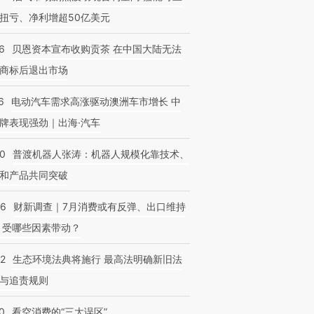
扭亏、净利增超50亿美元
6
贝恩资本宣布收购贡茶 在中国大陆无法
商标后退出市场
6
电动汽车需求高涨驱动澳洲车市增长 中
牌表现强劲｜出海·汽车
00
普渡机器人张涛：机器人规模化靠技术、
和产品共同突破
56
财新调查｜7月消费或有反弹、出口维持
 受哪些因素带动？
42
生态环境法典将施行 最高法明确新旧法
与追责规则
0
看空消费的“三大误区”