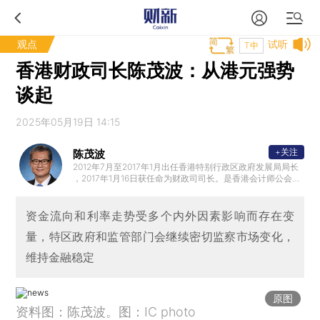
观点
试听
T中
香港财政司长陈茂波：从港元强势
谈起
2025年05月19日 14:15
+关注
陈茂波
2012年7月至2017年1月出任香港特别行政区政府发展局局长
，2017年1月16日获任命为财政司司长。是香港会计师公会前
任会长和英国特许公认会计师公会香港分会前任主席。加入
政府前，曾担任多项公职，包括立法会议员、法律援助服务
局主席、西九文化区管理局董事局成员、策略发展委员会非
资金流向和利率走势受多个内外因素影响而存在变
官方委员和香港中文大学校董会成员。
量，特区政府和监管部门会继续密切监察市场变化，
维持金融稳定
原图
资料图：陈茂波。图：IC photo