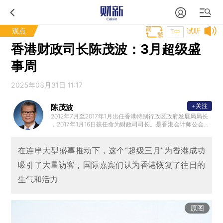
观点
试听
T中
香港财政司长陈茂波：3月超级盛
事周
2025年03月31日 11:17
+关注
陈茂波
2012年7月至2017年1月出任香港特别行政区政府发展局局长
，2017年1月16日获任命为财政司司长。是香港会计师公会前
任会长和英国特许公认会计师公会香港分会前任主席。加入
政府前，曾担任多项公职，包括立法会议员、法律援助服务
局主席、西九文化区管理局董事局成员、策略发展委员会非
在连串大型盛事推动下，这个“超级三月”为香港成功
官方委员和香港中文大学校董会成员。
吸引了大量访客，国际嘉宾们认为香港恢复了往日的
生气和活力
原图