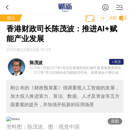
观点
试听
T中
香港财政司长陈茂波：推进AI+赋
能产业发展
2025年03月03日 10:25
+关注
陈茂波
2012年7月至2017年1月出任香港特别行政区政府发展局局长
，2017年1月16日获任命为财政司司长。是香港会计师公会前
任会长和英国特许公认会计师公会香港分会前任主席。加入
政府前，曾担任多项公职，包括立法会议员、法律援助服务
局主席、西九文化区管理局董事局成员、策略发展委员会非
刚公布的《财政预算案》强调重视人工智能的发展，
官方委员和香港中文大学校董会成员。
加大投入推进算力、算法、数据、人才及资金等五方
面要素的提升，并加强开拓新的应用场景
原图
资料图：陈茂波。图：视觉中国