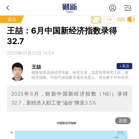
观点
试听
T中
王喆：6月中国新经济指数录得
32.7
2025年07月02日 16:04
+关注
王喆
财新智库高级经济学家、研究主管，负责智库研究工作，新
经济指数、中国气候指数等项目负责人。曾任教于对外经济
贸易大学，教学和研究方向包括数理经济学、发展经济学、
制度经济学，是动态随机一般均衡（DSGE）模型理论和实证
专家。清华大学经济学学士，美国亚利桑那州立大学经济学
2025年6月，财新中国新经济指数（NEI）录得
博士。
32.7，新经济入职工资“溢价”降至3.5%
原图