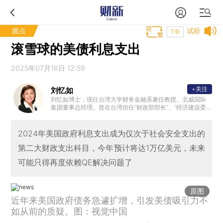
观点
试听
T中
滚雪球的美债利息支出
2025年07月16日 12:59
+关注
刘忆如
刘忆如博士，现任台湾大学财务金融系兼任教授、北威国际
集团董事总经理。曾在台湾担任“财政部部长”、“经济建设委
员会主任委员”、两届“立法委员”、中信金首席顾问、美国亚
洲协会国际事务委员会委员、香港政府经济发展委员会委员
及日本大和总研全球首席经济顾问。曾任台湾大学财务金融
2024年美国政府利息支出成为仅次于社会安全支出的
系系主任暨研究所所长，并曾任教于纽约、澳洲等全球多所
第二大财政支出科目，今年预计将达1万亿美元，未来
大学；为台湾大学政治系学士、美国芝加哥大学企管硕士暨
经济学博士。
可能只得再度依赖QE解决问题了
原图
近年来美国政府债务急遽扩增，引发美债吸引力不
如从前的质疑。图：视觉中国