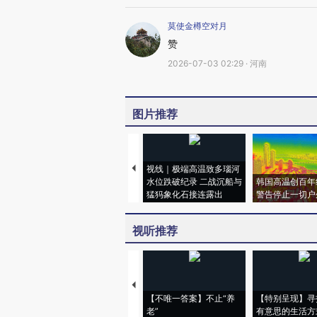
莫使金樽空对月
赞
2026-07-03 02:29 · 河南
图片推荐
视线｜极端高温致多瑙河
水位跌破纪录 二战沉船与
韩国高温创百年
猛犸象化石接连露出
警告停止一切户
视听推荐
【不唯一答案】不止“养
【特别呈现】寻
老”
有意思的生活方