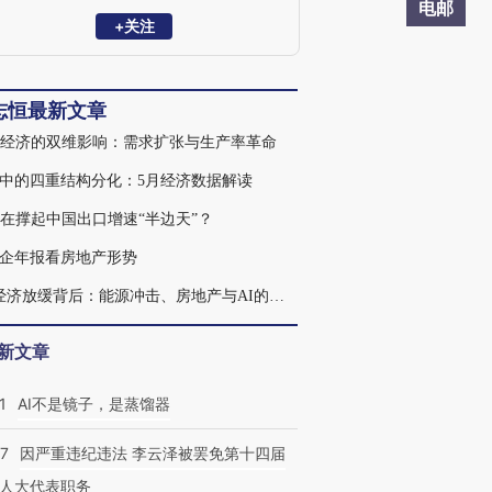
究员，清华大学金融安全研究中心兼职研
电邮
究员，曾获新财富宏观经济最佳分析师。
+关注
2023年7月受邀参加总理主持的经济形势专
家座谈会并做发言。主要研究方向：宏观
经济、财政理论与政策。
志恒最新文章
对经济的双维影响：需求扩张与生产率革命
中的四重结构分化：5月经济数据解读
正在撑起中国出口增速“半边天”？
企年报看房地产形势
4月经济放缓背后：能源冲击、房地产与AI的三重信号
新文章
1
AI不是镜子，是蒸馏器
07
因严重违纪违法 李云泽被罢免第十四届
人大代表职务