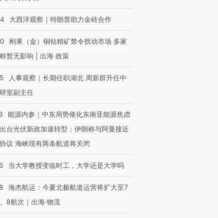
44
大西洋观察｜特朗普助力金砖合作
40
刚果（金）铜钴精矿禁令扰动市场 多家
称暂无影响 | 出海·政策
25
人事观察｜长期任职湖北 周新群升任中
研室副主任
3
能源内参｜中东局势催化东南亚能源焦虑
出台光伏新政加速转型；伊朗称与阿曼接近
协议 海峡现有两条航道将关闭
6
当大学教授变临时工，大学还是大学吗
8
海杰航运：今夏北极航道运营将扩大至7
、8航次｜出海·物流