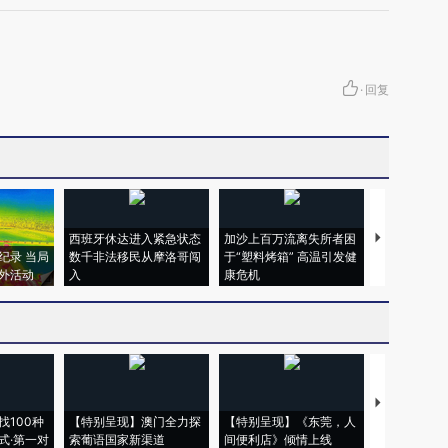
·
回复
西班牙休达进入紧急状态
加沙上百万流离失所者困
视线｜HYR
纪录 当局
数千非法移民从摩洛哥闯
于“塑料烤箱” 高温引发健
术：是什么
外活动
入
康危机
心“花钱找虐
【推广】走
找100种
【特别呈现】澳门全力探
【特别呈现】《东莞，人
会，让数智科
式·第一对
索葡语国家新渠道
间便利店》倾情上线
业