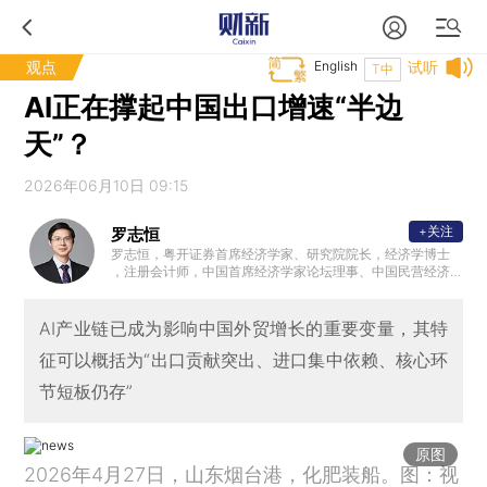
观点
English
试听
T中
AI正在撑起中国出口增速“半边
天”？
2026年06月10日 09:15
+关注
罗志恒
罗志恒，粤开证券首席经济学家、研究院院长，经济学博士
，注册会计师，中国首席经济学家论坛理事、中国民营经济
研究会理事，中国人民大学财税研究所兼职研究员，清华大
学金融安全研究中心兼职研究员，曾获新财富宏观经济最佳
分析师。2023年7月受邀参加总理主持的经济形势专家座谈
AI产业链已成为影响中国外贸增长的重要变量，其特
会并做发言。主要研究方向：宏观经济、财政理论与政策。
征可以概括为“出口贡献突出、进口集中依赖、核心环
节短板仍存”
原图
2026年4月27日，山东烟台港，化肥装船。图：视