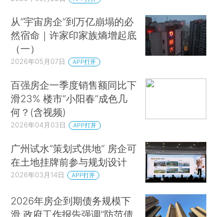
从“宇宙房企”到万亿崩塌的必
然宿命｜许家印家族熵增起底
（一）
2026年05月07日
APP打开
百强房企一季度销售额同比下
滑23% 楼市“小阳春”成色几
何？(含视频)
2026年04月03日
APP打开
广州试水“策划式供地” 房企可
在土地挂牌前参与规划设计
2026年03月14日
APP打开
2026年房企到期债务规模下
滑 政府工作报告强调“防范债