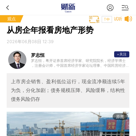
观点
试听
T中
从房企年报看房地产形势
2026年06月08日 12:39
+关注
罗志恒
罗志恒，粤开证券首席经济学家、研究院院长，经济学博士
，注册会计师，中国首席经济学家论坛理事、中国民营经济
研究会理事，中国人民大学财税研究所兼职研究员，清华大
学金融安全研究中心兼职研究员，曾获新财富宏观经济最佳
分析师。2023年7月受邀参加总理主持的经济形势专家座谈
上市房企销售、盈利低位运行，现金流净额连续5年
会并做发言。主要研究方向：宏观经济、财政理论与政策。
为负，分化加剧；债务规模压降、风险缓释，结构性
债务风险仍存
原图