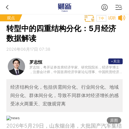
观点
试听
T中
转型中的四重结构分化：5月经济
数据解读
2026年06月17日 07:38
+关注
罗志恒
罗志恒，粤开证券首席经济学家、研究院院长，经济学博士
，注册会计师，中国首席经济学家论坛理事、中国民营经济
研究会理事，中国人民大学财税研究所兼职研究员，清华大
学金融安全研究中心兼职研究员，曾获新财富宏观经济最佳
分析师。2023年7月受邀参加总理主持的经济形势专家座谈
经济结构分化，包括供需间分化、行业间分化、地域
会并做发言。主要研究方向：宏观经济、财政理论与政策。
间分化、群体间分化，导致不同群体对经济增长的感
受冰火两重天、宏微观背离
原图
2026年5月29日，山东烟台港，大批国产汽车集结