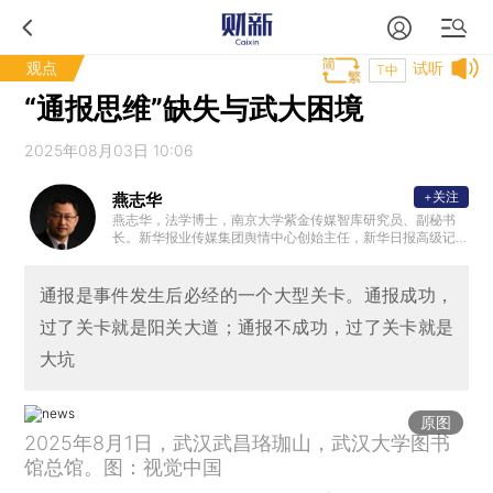
观点
试听
T中
“通报思维”缺失与武大困境
2025年08月03日 10:06
+关注
燕志华
燕志华，法学博士，南京大学紫金传媒智库研究员、副秘书
长。新华报业传媒集团舆情中心创始主任，新华日报高级记
者。江苏省公共关系协会副会长，兼学术委员会主任、首席
舆情专家。南京大学新传院行业导师，中国社科院舆情实验
室舆情委员会委员。中国多个城市舆情顾问，多所大学兼职
通报是事件发生后必经的一个大型关卡。通报成功，
教授，多家央企国企的舆情顾问，拥有数百场舆情应对和危
过了关卡就是阳关大道；通报不成功，过了关卡就是
机管理的讲座和咨询经历。
大坑
原图
2025年8月1日，武汉武昌珞珈山，武汉大学图书
馆总馆。图：视觉中国