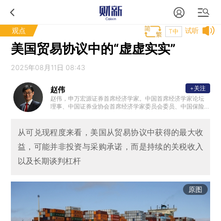
观点
试听
T中
美国贸易协议中的“虚虚实实”
2025年08月11日 08:43
+关注
赵伟
赵伟，申万宏源证券首席经济学家。中国首席经济学家论坛
理事、中国证券业协会首席经济学家委员会委员、中国保险
资管协会 ”IAMAC资管百人“专家库专家、北外滩国际金融学
会理事，国家会计学院CPA创新发展研究中心特邀理事、学
术顾问等。复旦大学、浙江大学、中国人民大学专硕校外导
从可兑现程度来看，美国从贸易协议中获得的最大收
师，中国农业大学客座研究员、专硕导师。新财富最佳分析
益，可能并非投资与采购承诺，而是持续的关税收入
师、水晶球最佳分析师、金牛奖最具价值首席分析师等。代
表性著作《转型之机》、《蜕变·新生》等。
以及长期谈判杠杆
原图