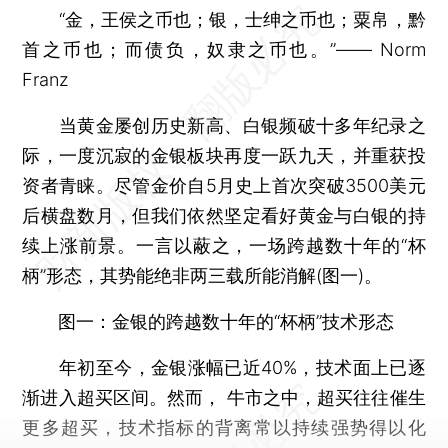
“金，王侯之币也；银，士绅之币也；粟帛，黔
首之币也；而债负，奴隶之币也。”—— Norm
Franz
当黄金屡创历史新高、白银频破十多年纪录之
际，一度沉寂的金银板块再度一跃九天，并重获投
资者青睐。尽管金价自5月史上首次突破3500美元
后横盘数月，但我们依然坚定看好黄金与白银的持
续上涨前景。一言以蔽之，一场跨越数十年的“杯
柄”形态，其势能绝非两三载所能消解(图一)。
图一：金银的跨越数十年的“杯柄”技术形态
年初至今，金银涨幅已近40%，技术面上已逐
渐进入超买区间。然而， 牛市之中，超买往往催生
更多超买，技术指标的背离常以持续强势得以化