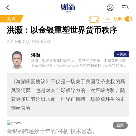
观点
试听
T中
洪灏：以金银重塑世界货币秩序
2025年09月11日 10:39
+关注
洪灏
洪灏，思睿投资集团合伙人、首席经济学家。中国首席经济
学家论坛理事；清华-Kelley商学院特聘教授；CFA特许注册
金融分析师品牌代言人；著有金融时报2020年年度书籍《预
测》，中信出版社2021年年度优秀作家。
《海湖庄园协议》不仅是一场关于美国经济主权的高
风险博弈，也是对其全球领导力的一次严峻考验。随
着更多细节浮出水面，世界正目睹一场险象环生的走
钢丝表演
原图
金银的跨越数十年的“杯柄”技术形态。