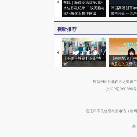
视线｜极端高温致多瑙河
水位跌破纪录 二战沉船与
韩国高温创百年
猛犸象化石接连露出
警告停止一切户
视听推荐
【不唯一答案】不止“养
【特别呈现】寻
老”
有意思的生活方
财新网所刊载内容之知识产
京ICP证090880号
违法和不良信息举报电话（涉网络暴力有
关