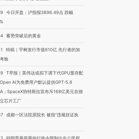
29
今日开盘：沪指报3896.49点 跌幅
0%
24
蓄势突破后的黄金
51
特稿｜宇树发行市值610亿 先行者的加
考验
29
T早报｜英伟达或拟下调下代GPU显存配
Open AI为免费用户默认提供GPT-5.6
NA；SpaceX协特斯拉宣布斥168亿美元在德
立芯片工厂
07
成都一区法院原院长 被指“违规挂证执
43
特朗普再签两份行政令限制出生公民权