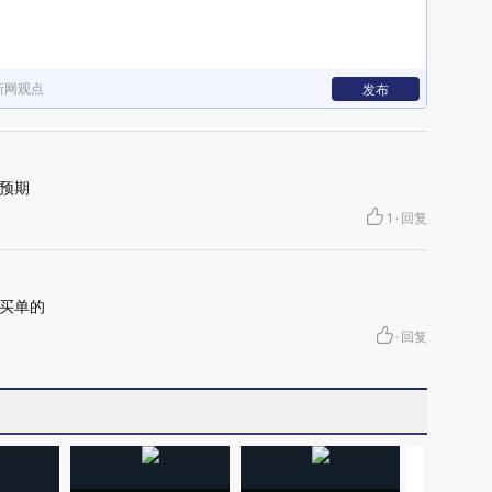
新网观点
发布
预期
1
·
回复
买单的
·
回复