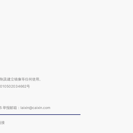
OX的吸金
马航飞行员跨国走私7万
视线｜被称为“蟑螂”的印
让中产们甘
粒摇头丸 尿检体内含3种
度Z世代 用街头抗争将教
秘鲁纳斯
”？
毒品
育部长拱下台
13人遇难
进第四届链博
【商旅对话】华住集团
技“链”接产
【特别呈现】寻找100种
CFO：不靠规模取胜，华
【特别呈
有意思的生活方式·第三对
住三大增长引擎是什么？
有意思的
复制及建立镜像等任何使用。
010502034662号
箱：laixin@caixin.com
链接