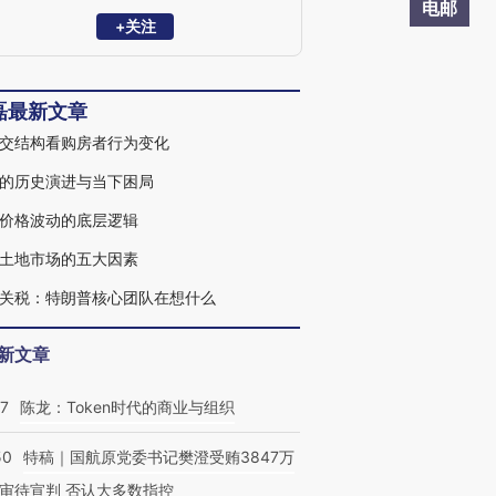
电邮
+关注
磊最新文章
交结构看购房者行为变化
的历史演进与当下困局
价格波动的底层逻辑
土地市场的五大因素
关税：特朗普核心团队在想什么
新文章
07
陈龙：Token时代的商业与组织
50
特稿｜国航原党委书记樊澄受贿3847万
审待宣判 否认大多数指控