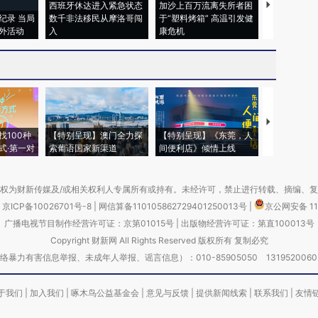
西班牙休达进入紧急状态
加沙上百万流离失所者困
视线｜HYR
纪录 当局
数千非法移民从摩洛哥闯
于“塑料烤箱” 高温引发健
术：是什么
外活动
入
康危机
心“花钱找虐
【推广】走
找100种
【特别呈现】澳门全力探
【特别呈现】《东莞，人
会，让数智科
式·第一对
索葡语国家新渠道
间便利店》倾情上线
业
权为财新传媒及/或相关权利人专属所有或持有。未经许可，禁止进行转载、摘编、
京ICP备10026701号-8
|
网信算备110105862729401250013号
|
京公网安备 11
广播电视节目制作经营许可证：京第01015号
|
出版物经营许可证：第直100013号
Copyright 财新网 All Rights Reserved 版权所有 复制必究
害信息举报、未成年人举报、谣言信息）：010-85905050 13195200605 举报邮
于我们
|
加入我们
|
啄木鸟公益基金会
|
意见与反馈
|
提供新闻线索
|
联系我们
|
友情