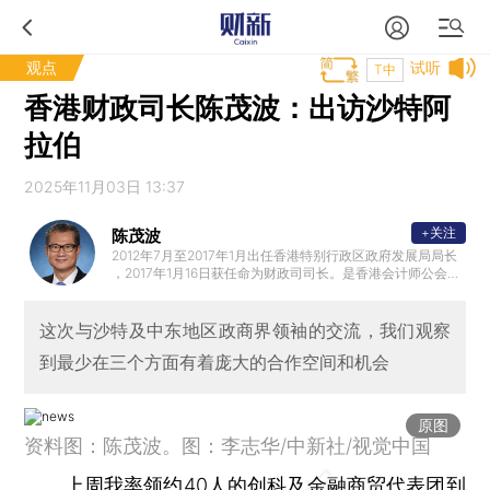
观点
试听
T中
香港财政司长陈茂波：出访沙特阿
拉伯
2025年11月03日 13:37
+关注
陈茂波
2012年7月至2017年1月出任香港特别行政区政府发展局局长
，2017年1月16日获任命为财政司司长。是香港会计师公会前
任会长和英国特许公认会计师公会香港分会前任主席。加入
政府前，曾担任多项公职，包括立法会议员、法律援助服务
局主席、西九文化区管理局董事局成员、策略发展委员会非
这次与沙特及中东地区政商界领袖的交流，我们观察
官方委员和香港中文大学校董会成员。
到最少在三个方面有着庞大的合作空间和机会
原图
资料图：陈茂波。图：李志华/中新社/视觉中国
上周我率领约40人的创科及金融商贸代表团到