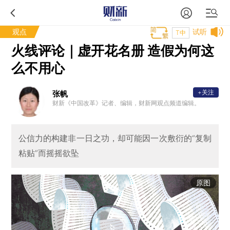
观点
试听
T中
火线评论｜虚开花名册 造假为何这
么不用心
+关注
张帆
财新《中国改革》记者、编辑，财新网观点频道编辑。
公信力的构建非一日之功，却可能因一次敷衍的“复制
粘贴”而摇摇欲坠
原图