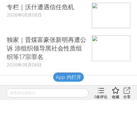
专栏｜沃什遭遇信任危机
2026年08月08日
独家｜晋煤富豪张新明再遭公
诉 涉组织领导黑社会性质组
织等17宗罪名
2026年08月08日
App 内打开
财新移动
发表评论得积分
0
条评论
收藏
分享
财新
财新周刊
Caixin
登录
网页版
订阅电邮
|
|