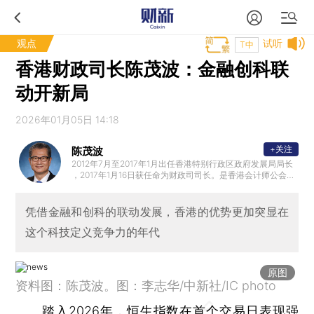
观点
试听
T中
香港财政司长陈茂波：金融创科联
动开新局
2026年01月05日 14:18
+关注
陈茂波
2012年7月至2017年1月出任香港特别行政区政府发展局局长
，2017年1月16日获任命为财政司司长。是香港会计师公会前
任会长和英国特许公认会计师公会香港分会前任主席。加入
政府前，曾担任多项公职，包括立法会议员、法律援助服务
局主席、西九文化区管理局董事局成员、策略发展委员会非
凭借金融和创科的联动发展，香港的优势更加突显在
官方委员和香港中文大学校董会成员。
这个科技定义竞争力的年代
原图
资料图：陈茂波。图：李志华/中新社/IC photo
踏入2026年，恒生指数在首个交易日表现强