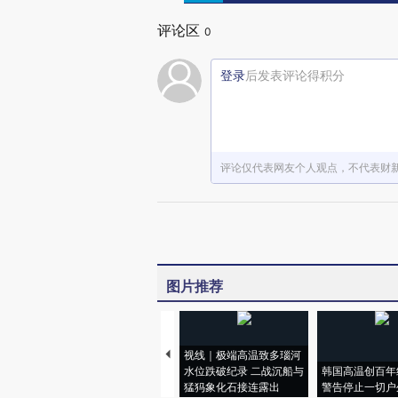
评论区
0
登录
后发表评论得积分
评论仅代表网友个人观点，不代表财
图片推荐
视线｜极端高温致多瑙河
水位跌破纪录 二战沉船与
韩国高温创百年
猛犸象化石接连露出
警告停止一切户