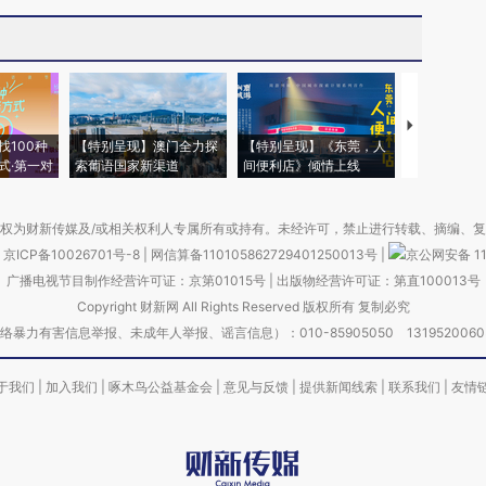
【推广】走
找100种
【特别呈现】澳门全力探
【特别呈现】《东莞，人
会，让数智科
式·第一对
索葡语国家新渠道
间便利店》倾情上线
业
权为财新传媒及/或相关权利人专属所有或持有。未经许可，禁止进行转载、摘编、
京ICP备10026701号-8
|
网信算备110105862729401250013号
|
京公网安备 11
广播电视节目制作经营许可证：京第01015号
|
出版物经营许可证：第直100013号
Copyright 财新网 All Rights Reserved 版权所有 复制必究
害信息举报、未成年人举报、谣言信息）：010-85905050 13195200605 举报邮
于我们
|
加入我们
|
啄木鸟公益基金会
|
意见与反馈
|
提供新闻线索
|
联系我们
|
友情