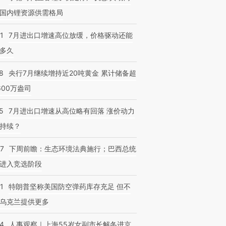
国内锂资源供需格局
1
7月进出口增速高位放缓，价格驱动还能
多久
8
央行7月继续增持近20吨黄金 累计储备超
600万盎司
5
7月进出口增速从高位略有回落 涨价动力
持续？
07
下周前瞻：生态环境法典施行；巴西总统
进入竞选阶段
1
特朗普坚称美国防空弹药库存充足 但不
乌克兰提供更多
24
人事观察｜上海55岁女副市长解冬进京