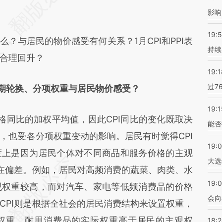
差。不代表财新观点和立场。推荐点击链接阅读原
影响
19:5
与居民的物价感受有何关系？1月CPI和PPI表
持续
合理回升？
19:1
过7
基期轮换、分项权重与居民物价感受？
19:1
同比的加权平均值，因此CPI同比的变化既取决
能否
，也受各分项权重变动的影响。居民有时觉得CPI
19:
度上是因为居民个体对不同商品和服务价格的主观
大选
存在偏差。例如，居民对高频消费的蔬菜、肉类、水
19:0
观权重较高，而对汽车、家电等低频消费品的价格
会向
CPI则是根据全社会的居民消费结构来设置权重，
权重，耐用消费品的实际权重高于居民的主观权
18: