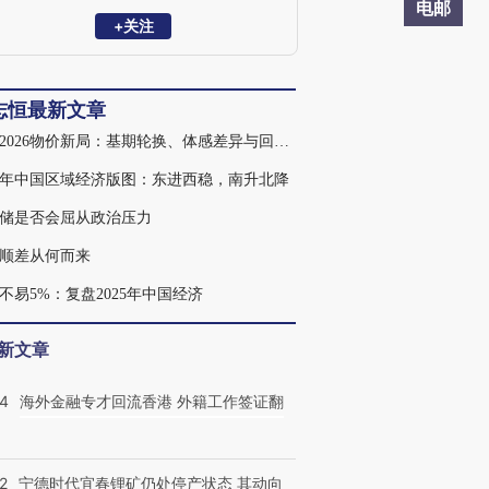
究员，清华大学金融安全研究中心兼职研
电邮
究员，曾获新财富宏观经济最佳分析师。
+关注
2023年7月受邀参加总理主持的经济形势专
家座谈会并做发言。主要研究方向：宏观
经济、财政理论与政策。
志恒最新文章
透视2026物价新局：基期轮换、体感差异与回升之路
25年中国区域经济版图：东进西稳，南升北降
储是否会屈从政治压力
顺差从何而来
不易5%：复盘2025年中国经济
新文章
14
海外金融专才回流香港 外籍工作签证翻
2
宁德时代宜春锂矿仍处停产状态 其动向