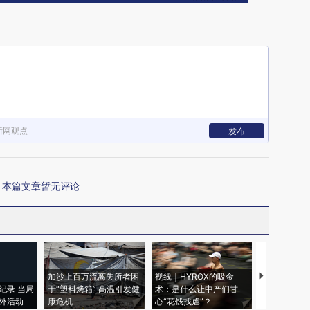
新网观点
发布
本篇文章暂无评论
加沙上百万流离失所者困
视线｜HYROX的吸金
马航飞行员
纪录 当局
于“塑料烤箱” 高温引发健
术：是什么让中产们甘
粒摇头丸 尿
外活动
康危机
心“花钱找虐”？
毒品