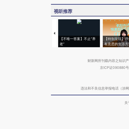
视听推荐
【不唯一答案】不止“养
【特别呈现】寻
老”
有意思的生活方
财新网所刊载内容之知识产
京ICP证090880号
违法和不良信息举报电话（涉网络暴力有
关