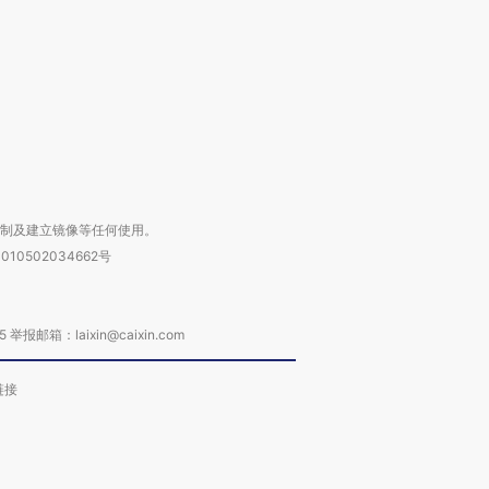
进第四届链博
【商旅对话】华住集团
技“链”接产
【特别呈现】寻找100种
CFO：不靠规模取胜，华
【特别呈
有意思的生活方式·第三对
住三大增长引擎是什么？
有意思的
复制及建立镜像等任何使用。
010502034662号
箱：laixin@caixin.com
链接