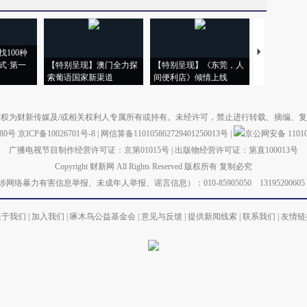
100种
【推广】走
式·第一
【特别呈现】澳门全力探
【特别呈现】《东莞，人
会，让数智科
索葡语国家新渠道
间便利店》倾情上线
业
权为财新传媒及/或相关权利人专属所有或持有。未经许可，禁止进行转载、摘编、
880号
京ICP备10026701号-8
|
网信算备110105862729401250013号
|
京公网安备 110105
广播电视节目制作经营许可证：京第01015号
|
出版物经营许可证：第直100013号
Copyright 财新网 All Rights Reserved 版权所有 复制必究
力有害信息举报、未成年人举报、谣言信息）：010-85905050 13195200605 举报邮箱：
关于我们
|
加入我们
|
啄木鸟公益基金会
|
意见与反馈
|
提供新闻线索
|
联系我们
|
友情链