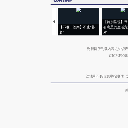
【特别呈现】寻找
【不唯一答案】不止“养
有意思的生活方
老”
对
财新网所刊载内容之知识产
京ICP证090
违法和不良信息举报电话（涉网络暴