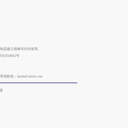
进第四届链博
【特别呈现】寻找100种
【商旅对话】华住集团
【特别呈
技“链”接产
有意思的生活方式·第三
CFO：不靠规模取胜，华
有意思的
对
住三大增长引擎是什么？
对
复制及建立镜像等任何使用。
02034662号
laixin@caixin.com
接