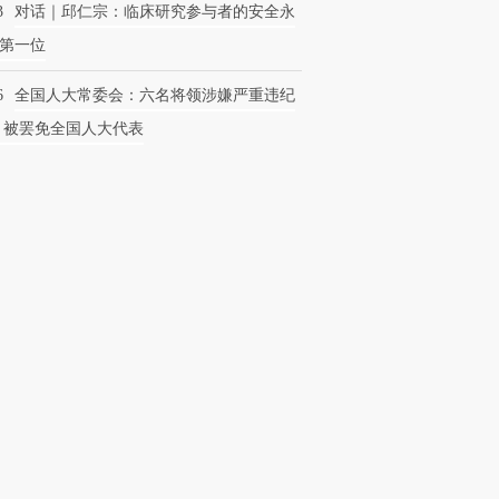
3
对话｜邱仁宗：临床研究参与者的安全永
第一位
6
全国人大常委会：六名将领涉嫌严重违纪
 被罢免全国人大代表
”还是“人道危
湖北宜昌局部短时降雨
哈尔滨遭遇短时极端强降
撕裂西班牙
128毫米 紧急转移近4000
雨 3小时累计雨量超80毫
秘鲁纳斯
人
米
13人遇难