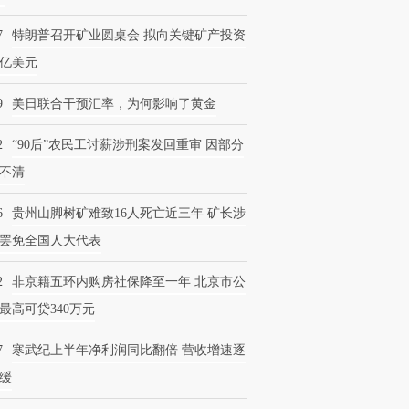
7
特朗普召开矿业圆桌会 拟向关键矿产投资
0亿美元
9
美日联合干预汇率，为何影响了黄金
2
“90后”农民工讨薪涉刑案发回重审 因部分
不清
6
贵州山脚树矿难致16人死亡近三年 矿长涉
罢免全国人大代表
2
非京籍五环内购房社保降至一年 北京市公
最高可贷340万元
7
寒武纪上半年净利润同比翻倍 营收增速逐
缓