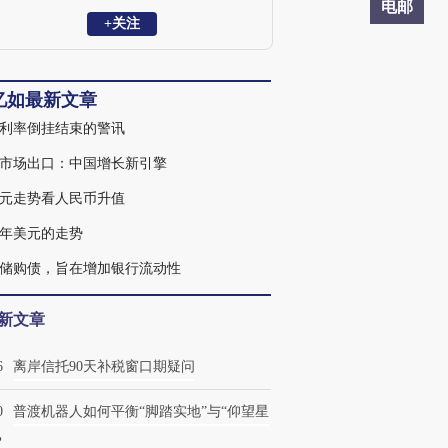
顾问、美国亚洲协会国际事务委员会委
电邮
员、香港政府经济发展委员会委员及日本
+关注
大和总研全球首席经济顾问。曾任台湾大
学财务金融系系主任暨研究所所长，并曾
任教于纽约、澳洲等全球多所大学；为台
忆如最新文章
湾大学政治系学士、美国芝加哥大学企管
硕士暨经济学博士。
利率倒挂结束的警讯
市场出口：中国增长新引擎
元走势看人民币升值
26年美元的走势
储购债，旨在增加银行流动性
新文章
6
离岸信托90天补税窗口期疑问
0
普渡机器人如何平衡“脚踏实地”与“仰望星
？