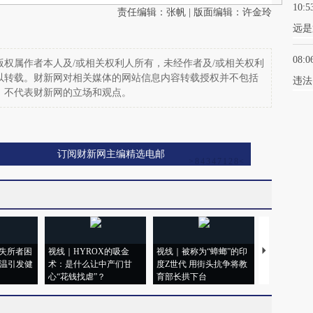
10:5
责任编辑：张帆 | 版面编辑：许金玲
远是
08:0
权属作者本人及/或相关权利人所有，未经作者及/或相关权利
以转载。财新网对相关媒体的网站信息内容转载授权并不包括
违法
，不代表财新网的立场和观点。
订阅财新网主编精选电邮
失所者困
视线｜HYROX的吸金
视线｜被称为“蟑螂”的印
视线｜“入侵
高温引发健
术：是什么让中产们甘
度Z世代 用街头抗争将教
机”？难民潮
心“花钱找虐”？
育部长拱下台
飞地休达