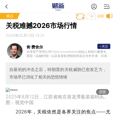
观点
试听
T中
关税难撼2026市场行情
2026年02月13日 13:31
+关注
肯·费舍尔
全球资产管理公司Fisher Investments创始人和执行董事长。
英国《金融时报》以及多家欧洲报纸和杂志专栏作者，目前
出版了11本书，其中包括4本《纽约时报》畅销书。
自最初的冲击之后，特朗普的关税威胁已愈发乏力，
市场早已消化了相关的恐慌情绪
原图
2025年8月12日，江苏省南京港龙潭集装箱码头。
图：视觉中国
2026年，关税依然是各界关注的焦点——尤