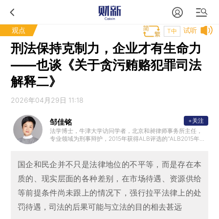
观点
试听
T中
刑法保持克制力，企业才有生命力
——也谈《关于贪污贿赂犯罪司法
解释二》
2026年04月29日 11:18
+关注
邹佳铭
法学博士，牛津大学访问学者，北京和昶律师事务所主任，
专业领域为刑事辩护，2015年获得ALB评选的"ALB2015年最
佳女律师"称号；2017年被ALB评选为“2017年中国十五佳诉
讼律师”。
国企和民企并不只是法律地位的不平等，而是存在本
质的、现实层面的各种差别，在市场待遇、资源供给
等前提条件尚未跟上的情况下，强行拉平法律上的处
罚待遇，司法的后果可能与立法的目的相去甚远