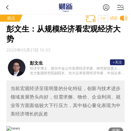
观点
试听
T中
彭文生：从规模经济看宏观经济大
势
2026年05月21日 10:33
+关注
彭文生
经济学博士，曾任中金公司首席经济学家、研究部负责人，
光大集团研究院副院长、光大证券首席经济学家，中信证券
全球首席经济学家、研究部负责人，巴克莱资本首席中国经
济学家，香港金融管理局经济研究处和中国内地事务处主管
，国际货币基金组织（IMF）经济学家。
当前宏观经济呈现明显的分化特征，创新与技术进步
领域发展势头向好，但需求侧、物价、企业利润、就
业等方面面临较大下行压力，其中核心量化表现为中
美经济增长的反差
原图