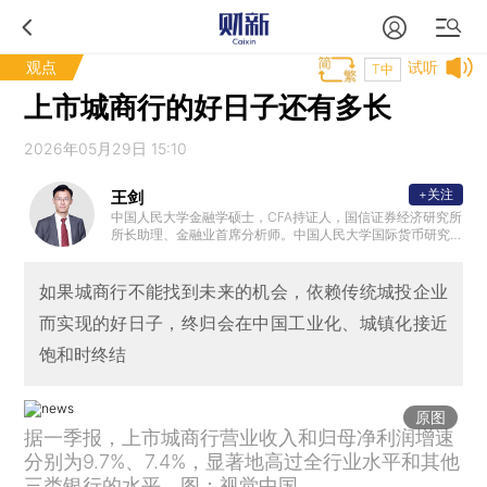
观点
试听
T中
上市城商行的好日子还有多长
2026年05月29日 15:10
+关注
王剑
中国人民大学金融学硕士，CFA持证人，国信证券经济研究所
所长助理、金融业首席分析师。中国人民大学国际货币研究
所特聘研究员，中国人民大学中国银行业研究中心特聘研究
员，国家金融与发展实验室银行业研究中心特聘研究员，中
国人民银行郑州培训学院客座教授。
如果城商行不能找到未来的机会，依赖传统城投企业
而实现的好日子，终归会在中国工业化、城镇化接近
饱和时终结
原图
据一季报，上市城商行营业收入和归母净利润增速
分别为9.7%、7.4%，显著地高过全行业水平和其他
三类银行的水平。图：视觉中国