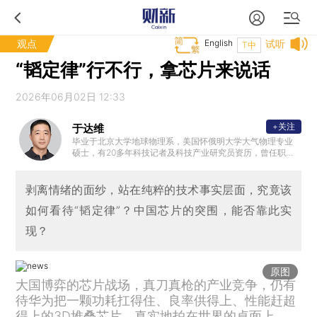
观点
English
试听
T中
“韬定律”行不行，拿芯片来说话
2026年06月02日 12:33
+关注
于达维
毕业于北京大学地球物理系，美国怀俄明大学大气物理专业
硕士，有20多年科技记者及科技产业研究员资历，曾任职《
瞭望东方周刊》《财新周刊》和财新智库，现为独立撰稿人
。
剥离情绪的面纱，站在纯粹的技术事实层面，究竟该
如何看待“韬定律”？中国芯片的突围，能否靠此实
现？
原图
大国博弈的芯片战场，真刀真枪的产业竞争，仍有
待华为把一颗功耗扛得住、良率供得上、性能赶超
得上的3D堆叠芯片，真实地拍在世界的桌面上。