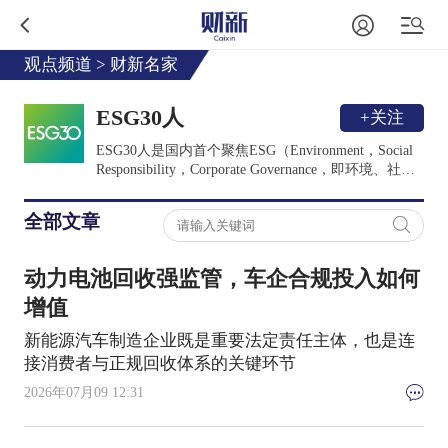
观点频道
>
财新名家
ESG30人
+关注
ESG30人是国内首个聚焦ESG（Environment，Social
Responsibility，Corporate Governance，即环境、社会
和公司治理）前沿资讯和专业观点的作者平台，汇集
政府监管、研究咨询和商业机构的国内外ESG领域专
全部文章
家，分享ESG领域专家观点，包括ESG国际发展趋
势、政策及政策解读、专项议题研究、实践案例等内
容。ESG30人论坛为非官方、非营利性专业平台，主
动力电池回收强监管，车企合规投入如何
要宗旨为推动中国ESG的发展。
增值
新能源汽车制造企业既是重要法定责任主体，也是连
接消费者与正规回收体系的关键环节
2026年07月09 12:31