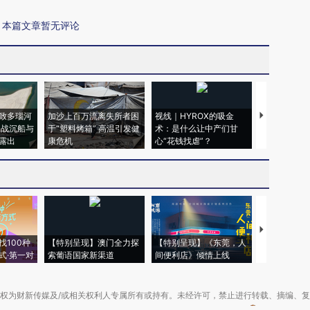
本篇文章暂无评论
致多瑙河
加沙上百万流离失所者困
视线｜HYROX的吸金
马航飞行员
二战沉船与
于“塑料烤箱” 高温引发健
术：是什么让中产们甘
粒摇头丸 尿
露出
康危机
心“花钱找虐”？
毒品
【推广】走
找100种
【特别呈现】澳门全力探
【特别呈现】《东莞，人
会，让数智科
式·第一对
索葡语国家新渠道
间便利店》倾情上线
业
权为财新传媒及/或相关权利人专属所有或持有。未经许可，禁止进行转载、摘编、