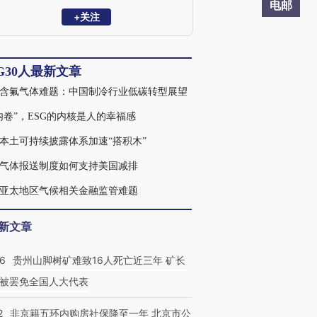
观点的作者平台，汇集政府监管、研究咨
电邮
询和商业机构的国内外ESG领域专家，分
+关注
享ESG领域专家观点，包括ESG国际发展
趋势、政策及政策解读、专项议题研究、
实践案例等内容。ESG30人论坛为非官
G30人最新文章
方、非营利性专业平台，主要宗旨为推动
中国ESG的发展。
含氟气体难题：中国制冷行业低碳转型展望
内卷”，ESG的内核是人的幸福感
本土可持续披露体系加速“搭积木”
气体报送制度如何支持美国减排
亚太地区气候相关金融监管难题
新文章
36
贵州山脚树矿难致16人死亡近三年 矿长
被罢免全国人大代表
2
非京籍五环内购房社保降至一年 北京市公