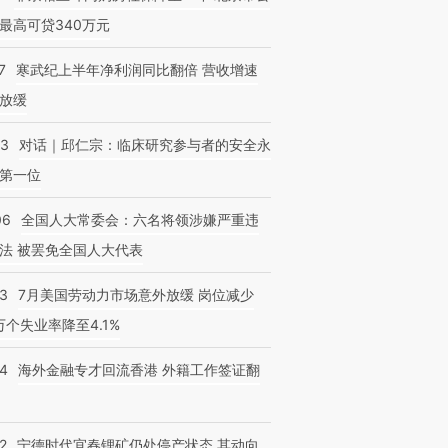
最高可贷340万元
7
寒武纪上半年净利润同比翻倍 营收增速
放缓
53
对话｜邱仁宗：临床研究参与者的安全永
第一位
06
全国人大常委会：六名将领涉嫌严重违
法 被罢免全国人大代表
43
7月美国劳动力市场意外放缓 岗位减少
3万个失业率降至4.1%
14
海外金融专才回流香港 外籍工作签证翻
2
宁德时代宜春锂矿仍处停产状态 其动向