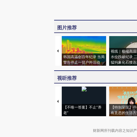
图片推荐
视线｜极端高温
韩国高温创百年纪录 当局
水位跌破纪录 
警告停止一切户外活动
猛犸象化石接连
视听推荐
【不唯一答案】不止“养
【特别呈现】寻
老”
有意思的生活方
财新网所刊载内容之知识产