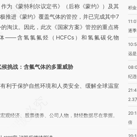
差。不代表财新观点和立场。推荐点击链接阅读原
。作为《蒙特利尔议定书》（后称《蒙约》）及其
积金
极推进《蒙约》覆盖气体的管控，并已完成其中7
11:0
外的淘汰。因此，此次《国家方案》管控的重点将
逐季
体——含氢氯氟烃（HCFCs）和氢氟碳化物
10:
远是
气候挑战：含氟气体的多重威胁
08:
纪违
控有利于保护自然环境和人类安全、缓解全球温室
21:
2.
20:
阅宏观经济、股票债券、公司人物，财经数据尽在掌握。
倍
20:1