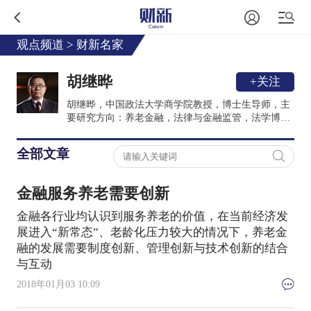
观点频道
>
财新名家
胡继晔
+关注
胡继晔，中国政法大学商学院教授，博士生导师，主
要研究方向：养老金融，法律与金融监管，法学博弈
论。具清华大学工学学士、法学硕士及社科院经济学
博士学位，国家公派英国牛津大学访问学者，欧盟-中
全部文章
国社会保障项目中方高级专家。承担国家社科基金课
题《社保基金监管立法研究》，承担全国人大财经委
《社会保险与社会救助制度衔接研究》课题、人力资
金融服务养老需要创新
源和社会保障部《社会保险基金监督管理条例》立法
调研课题等多项课题研究。担任中国社会保险学会、
金融各行业均认识到服务养老的价值，在当前经济发
中国世界经济学会理事。
展进入“新常态”、老龄化压力较大的情况下，养老金
融的发展需要制度创新、管理创新与技术创新的结合
与互动
2018年01月03 10:09