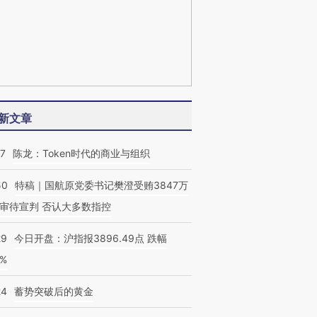
新文章
07
陈龙：Token时代的商业与组织
50
特稿｜国航原党委书记樊澄受贿3847万
审待宣判 否认大多数指控
29
今日开盘：沪指报3896.49点 跌幅
0%
24
蓄势突破后的黄金