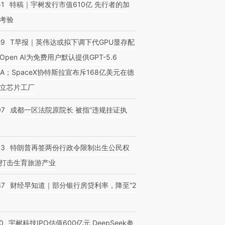
51
特稿｜宇树发行市值610亿 先行者的加
考验
29
T早报｜英伟达或拟下调下代GPU显存配
Open AI为免费用户默认提供GPT-5.6
NA；SpaceX协特斯拉宣布斥168亿美元在德
立芯片工厂
07
成都一区法院原院长 被指“违规挂证执
43
特朗普再签两份行政令限制出生公民权
打击生育旅游产业
37
财经早知道｜部分银行房贷利率，降至“2
0
宇树科技IPO估值600亿元 DeepSeek参