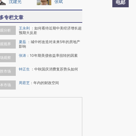
沈建光
张斌
电邮
多专栏文章
王永利
：
如何看待近期中美经济增长超
观分析
预期大反差
夏磊
：
城中村改造对未来5年的房地产
观视界
影响
张涛
：
10年期美债收益率扭转的因素
场观察
钟正生
：
中秋国庆消费复苏势头如何
胜市场
周君芝
：
年内的财政空间
本市场