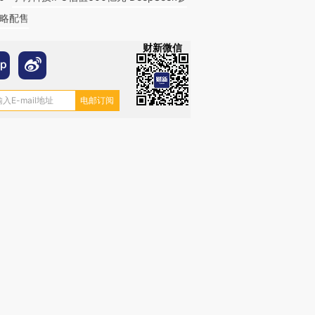
略配售
财新微信
OX的吸金
马航飞行员跨国走私7万
视线｜被称为“蟑螂”的印
让中产们甘
粒摇头丸 尿检体内含3种
度Z世代 用街头抗争将教
秘鲁纳斯
”？
毒品
育部长拱下台
13人遇难