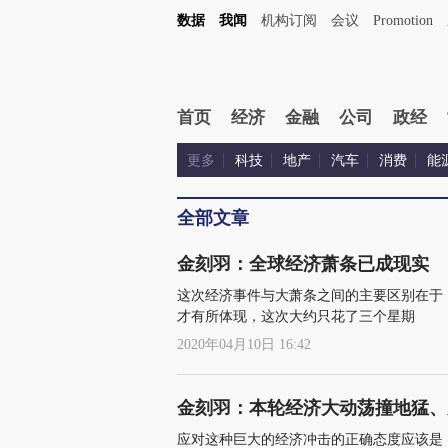
数据
我闻
机构订阅
会议
Promotion
首页
经济
金融
公司
政经
更多
科技
地产
汽车
消费
能
全部文章
金刻羽：全球经济萧条已成现实
这次经济事件与大萧条之间的主要区别在于，
才有所体现，这次大约只花了三个星期
2020年04月10日 16:42
金刻羽：本轮经济大动荡撞地猛、
应对这种巨大的经济冲击的正确态度应该是