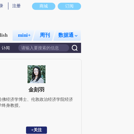
录
注册
商城
订阅
lish
mini+
周刊
数据通
讣闻
金刻羽
哈佛经济学博士、伦敦政治经济学院经济
学终身教授。
+关注