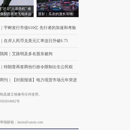
侵”还是“人道危机” 难
撕裂西班牙飞地休达
显影｜瓜农的漫长等待
｜
宇树发行市值610亿 先行者的加速和考验
｜
在岸人民币兑美元汇率连日升破6.75
我闻
｜
艾路明及多名股东被拘
｜
特朗普再签两份行政令限制出生公民权
周刊
｜
【封面报道】电力现货市场元年突进
复制及建立镜像等任何使用。
02034662号
laixin@caixin.com