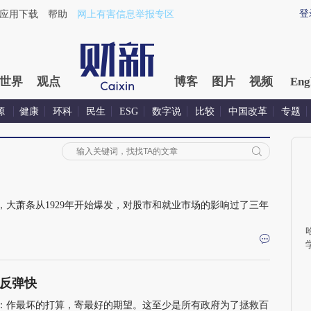
登
应用下载
帮助
网上有害信息举报专区
世界
观点
博客
图片
视频
Eng
源
健康
环科
民生
ESG
数字说
比较
中国改革
专题
大萧条从1929年开始爆发，对股市和就业市场的影响过了三年
反弹快
：作最坏的打算，寄最好的期望。这至少是所有政府为了拯救百