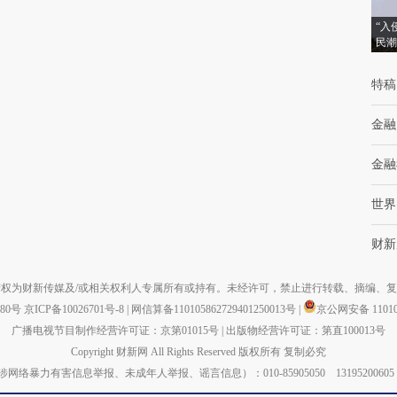
“入
民潮
特稿
金融
金融
世界
财新
权为财新传媒及/或相关权利人专属所有或持有。未经许可，禁止进行转载、摘编、
880号
京ICP备10026701号-8
|
网信算备110105862729401250013号
|
京公网安备 110105
广播电视节目制作经营许可证：京第01015号
|
出版物经营许可证：第直100013号
Copyright 财新网 All Rights Reserved 版权所有 复制必究
力有害信息举报、未成年人举报、谣言信息）：010-85905050 13195200605 举报邮箱：