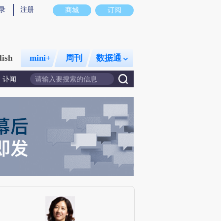
录
注册
商城
订阅
lish
mini+
周刊
数据通
讣闻