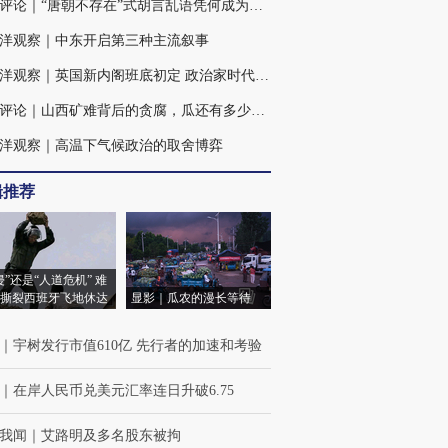
火线评论｜“唐朝不存在”式胡言乱语凭何成为热点
洋观察｜中东开启第三种主流叙事
大西洋观察｜英国新内阁班底初定 政治家时代困境犹存
火线评论｜山西矿难背后的贪腐，瓜还有多少、蔓还有多长？
洋观察｜高温下气候政治的取舍博弈
辑推荐
侵”还是“人道危机” 难
撕裂西班牙飞地休达
显影｜瓜农的漫长等待
｜
宇树发行市值610亿 先行者的加速和考验
｜
在岸人民币兑美元汇率连日升破6.75
我闻
｜
艾路明及多名股东被拘