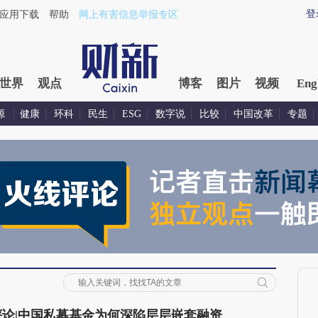
登
应用下载
帮助
网上有害信息举报专区
世界
观点
博客
图片
视频
Eng
源
健康
环科
民生
ESG
数字说
比较
中国改革
专题
评论|中国私募基金为何深陷层层嵌套融资