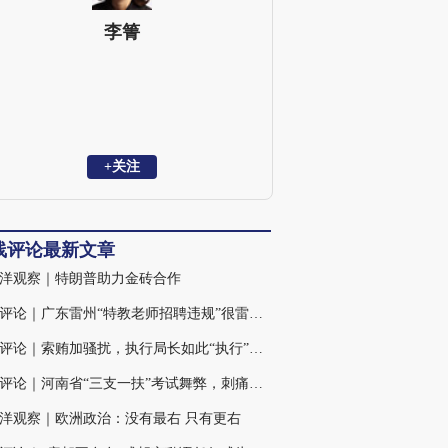
李箐
+关注
线评论最新文章
洋观察｜特朗普助力金砖合作
火线评论｜广东雷州“特教老师招聘违规”很雷，仍有诸多疑点
火线评论｜索贿加骚扰，执行局长如此“执行”背后的三重扭曲
火线评论｜河南省“三支一扶”考试舞弊，刺痛社会敏感神经(含视频)
洋观察｜欧洲政治：没有最右 只有更右