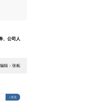
券、公司人
面编辑：张柘
+关注