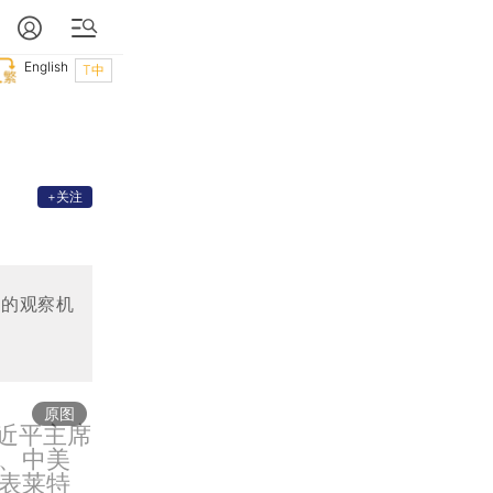
English
T中
+关注
效的观察机
原图
习近平主席
、中美
表莱特